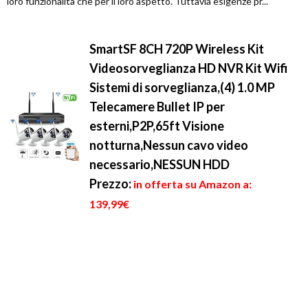
loro funzionalità che per il loro aspetto. Tuttavia esigenze pr...
SmartSF 8CH 720P Wireless Kit
Videosorveglianza HD NVR Kit Wifi
Sistemi di sorveglianza,(4) 1.0 MP
Telecamere Bullet IP per
esterni,P2P,65ft Visione
notturna,Nessun cavo video
necessario,NESSUN HDD
Prezzo:
in offerta su Amazon a:
139,99€