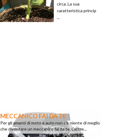
circa. La sua
caratteristica princip
...
MECCANICO FAI DA TE
Per gli amanti di moto e auto non c’è niente di meglio
che diventare un meccanico fai da te. L’attre...