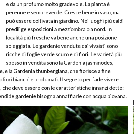
e da un profumo molto gradevole. La pianta è
perenne e sempreverde. Cresce bene in vaso, ma
può essere coltivata in giardino. Nei luoghi più caldi
predilige esposizioni a mezz'ombra o a nord. In
località più fresche va bene anche una posizione
soleggiata. Le gardenie vendute dai vivaisti sono
ricche di foglie verde scuro e di fiori. Le varietà più
spesso in vendita sono la Gardenia jasminodes,
e, e la Gardenia thunbergiana, che fiorisce a fine
fiori bianchi e profumati. Il segreto per farle vivere
e, che deve essere con le caratteristiche innanzi dette:
lendide gardenie bisogna annaffiarle con acqua piovana.