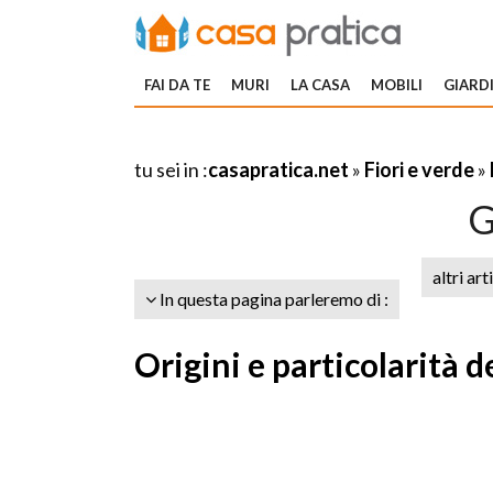
FAI DA TE
MURI
LA CASA
MOBILI
GIARDI
tu sei in :
casapratica.net
»
Fiori e verde
»
G
altri art
In questa pagina parleremo di :
Origini e particolarità d