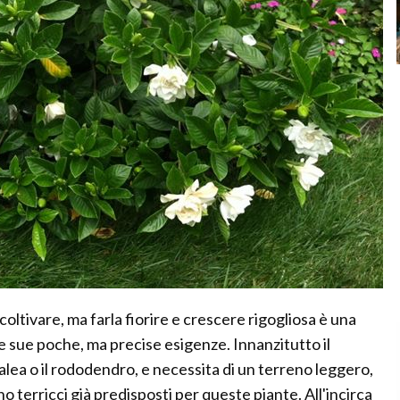
 coltivare, ma farla fiorire e crescere rigogliosa è una
le sue poche, ma precise esigenze. Innanzitutto il
zalea o il rododendro, e necessita di un terreno leggero,
o terricci già predisposti per queste piante. All'incirca