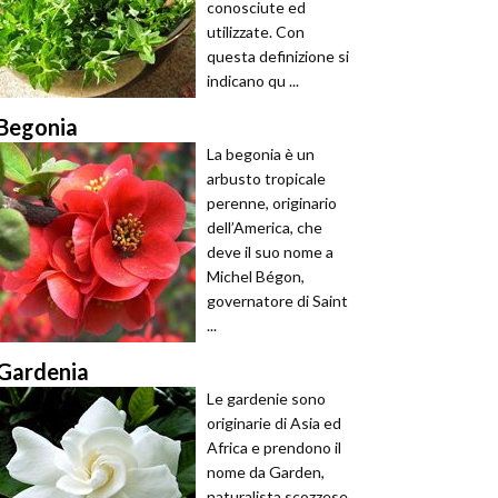
conosciute ed
utilizzate. Con
questa definizione si
indicano qu ...
Begonia
La begonia è un
arbusto tropicale
perenne, originario
dell’America, che
deve il suo nome a
Michel Bégon,
governatore di Saint
...
Gardenia
Le gardenie sono
originarie di Asia ed
Africa e prendono il
nome da Garden,
naturalista scozzese.