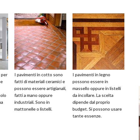
 per
I pavimenti in cotto sono
I pavimenti in legno
se
fatti di materiali ceramici e
possono essere in
possono essere artigianali,
massello oppure in listelli
solo
fatti a mano oppure
da incollare. La scelta
ma
industriali. Sono in
dipende dal proprio
mattonelle o listelli.
budget. Si possono usare
tante essenze.