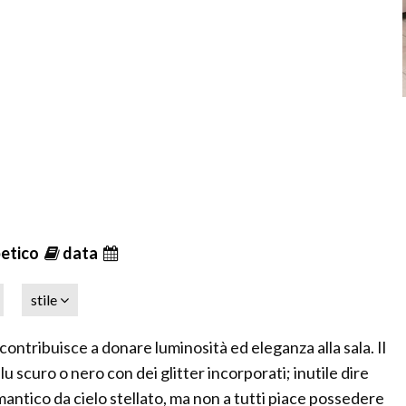
betico
data
stile
 contribuisce a donare luminosità ed eleganza alla sala. Il
lu scuro o nero con dei glitter incorporati; inutile dire
ntico da cielo stellato, ma non a tutti piace possedere