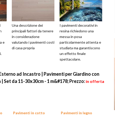
i
Una descrizione dei
I pavimenti decorativi in
in
principali fattori da tenere
resina richiedono una
in considerazione
messa in posa
ra e
valutando i pavimenti costi
particolarmente attenta e
di casa propria
studiata ma garantiscono
i.
un effetto finale
spettacolare.
sterno ad Incastro | Pavimenti per Giardino con
a | Set da 11-30x30cm - 1 m&#178;
Prezzo:
in offerta
to
Pavimenti in cotto
Pavimenti in legno