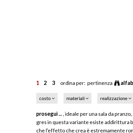
1
2
3
ordina per: pertinenza
alfa
costo
materiali
realizzazione
prosegui ...
, ideale per una sala da pranzo,
gres in questa variante esiste addirittura b
che l'effetto che crea è estremamente roma