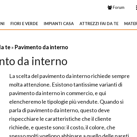
Forum
NI
FIORI E VERDE
IMPIANTI CASA
ATTREZZI FAI DA TE
MATER
da te
»
Pavimento da interno
nto da interno
La scelta del pavimento da interno richiede sempre
molta attenzione. Esistono tantissime varianti di
pavimento da interno in commercio, e qui
elencheremo le tipologie più vendute. Quando si
parla di pavimento da interno, questo deve
rispecchiare le caratteristiche che il cliente
richiede, e queste sono: il costo, il colore, che
spesso molti vogliono abbinare a quello delle pareti,