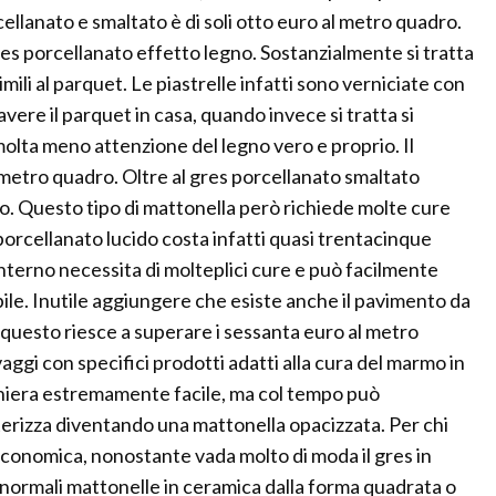
ellanato e smaltato è di soli otto euro al metro quadro.
gres porcellanato effetto legno. Sostanzialmente si tratta
mili al parquet. Le piastrelle infatti sono verniciate con
vere il parquet in casa, quando invece si tratta si
olta meno attenzione del legno vero e proprio. Il
l metro quadro. Oltre al gres porcellanato smaltato
ido. Questo tipo di mattonella però richiede molte cure
porcellanato lucido costa infatti quasi trentacinque
interno necessita di molteplici cure e può facilmente
e. Inutile aggiungere che esiste anche il pavimento da
questo riesce a superare i sessanta euro al metro
aggi con specifici prodotti adatti alla cura del marmo in
aniera estremamente facile, ma col tempo può
tterizza diventando una mattonella opacizzata. Per chi
 economica, nonostante vada molto di moda il gres in
e normali mattonelle in ceramica dalla forma quadrata o