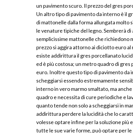
un pavimento scuro. Il prezzo del gres porc
Un altro tipo di pavimento da interno è il 
di mattonelle dalla forma allungata molto si
le venature tipiche del legno. Sembrerà di a
semplicissime mattonelle che richiedono m
prezzo si aggira attorno ai diciotto euro a
esiste addirittura il gres porcellanato luc
ed è più costosa; un metro quadro di gres 
euro. Inoltre questo tipo di pavimento da 
scheggiarsi essendo estremamente sensibil
interno in vero marmo smaltato, ma anche 
quadro e necessita di cure periodiche e lav
quanto tende non solo a scheggiarsi in m
addirittura perdere la lucidità che lo cara
volesse optare infine per la soluzione più
tutte le sue varie forme, può optare per l