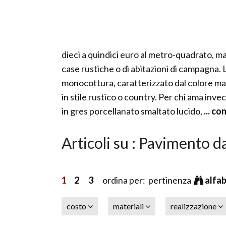
dieci a quindici euro al metro-quadrato, ma 
case rustiche o di abitazioni di campagna.
monocottura, caratterizzato dal colore ma
in stile rustico o country. Per chi ama inve
in gres porcellanato smaltato lucido,
... co
Articoli su : Pavimento d
1
2
3
ordina per: pertinenza
alfa
costo
materiali
realizzazione