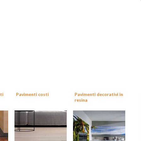
ti
Pavimenti costi
Pavimenti decorativi in
resina