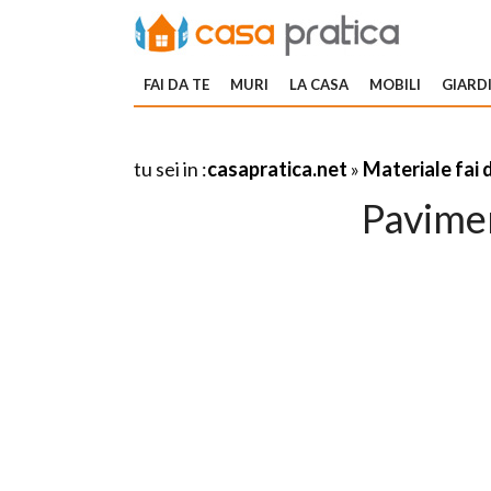
FAI DA TE
MURI
LA CASA
MOBILI
GIARDI
tu sei in :
casapratica.net
»
Materiale fai 
Pavime