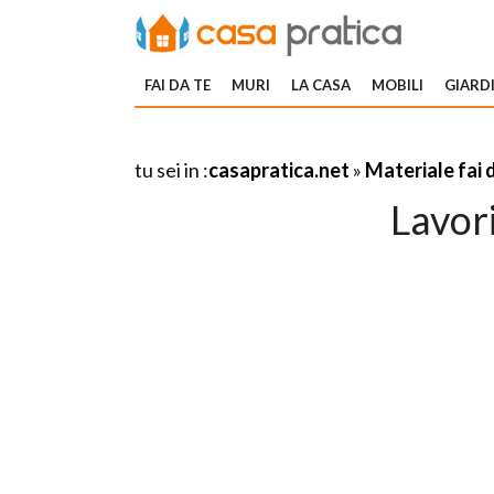
FAI DA TE
MURI
LA CASA
MOBILI
GIARDI
tu sei in :
casapratica.net
»
Materiale fai 
Lavor