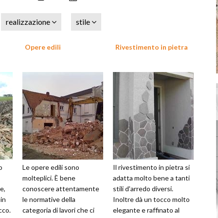
realizzazione
stile
Opere edili
Rivestimento in pietra
o
Le opere edili sono
Il rivestimento in pietra si
molteplici. È bene
adatta molto bene a tanti
e,
conoscere attentamente
stili d'arredo diversi.
 in
le normative della
Inoltre dà un tocco molto
cco.
categoria di lavori che ci
elegante e raffinato al