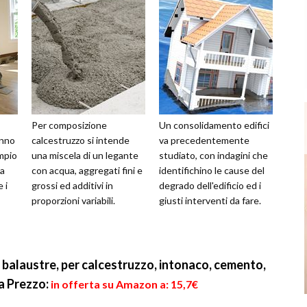
Per composizione
Un consolidamento edifici
anno
calcestruzzo si intende
va precedentemente
empio
una miscela di un legante
studiato, con indagini che
la
con acqua, aggregati fini e
identifichino le cause del
 i
grossi ed additivi in
degrado dell'edificio ed i
proporzioni variabili.
giusti interventi da fare.
 balaustre, per calcestruzzo, intonaco, cemento,
ca
Prezzo:
in offerta su Amazon a: 15,7€