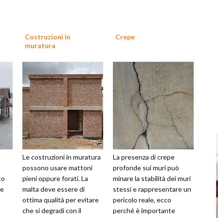
Costruzioni in
Crepe
muratura
a
Le costruzioni in muratura
La presenza di crepe
possono usare mattoni
profonde sui muri può
to
pieni oppure forati. La
minare la stabilità dei muri
 e
malta deve essere di
stessi e rappresentare un
ottima qualità per evitare
pericolo reale, ecco
che si degradi con il
perché è importante