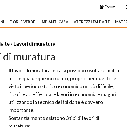
Forum
NI
FIORI E VERDE
IMPIANTI CASA
ATTREZZI FAI DA TE
MATER
da te
»
Lavori di muratura
i di muratura
Il lavori di muratura in casa possono risultare molto
utili in qualunque momento, proprio per questo, e
visto il periodo storico economico un pò difficile,
riuscire ad effettuare lavori in economia e magari
utilizzando la tecnica del fai da te è davvero
importante.
Sostanzialmente esistono 3 tipi di lavori di
muratura: