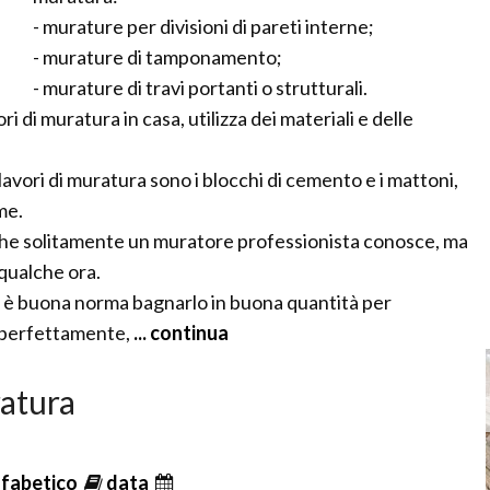
- murature per divisioni di pareti interne;
- murature di tamponamento;
- murature di travi portanti o strutturali.
i di muratura in casa, utilizza dei materiali e delle
i lavori di muratura sono i blocchi di cemento e i mattoni,
me.
i che solitamente un muratore professionista conosce, ma
 qualche ora.
one è buona norma bagnarlo in buona quantità per
i perfettamente,
... continua
ratura
lfabetico
data