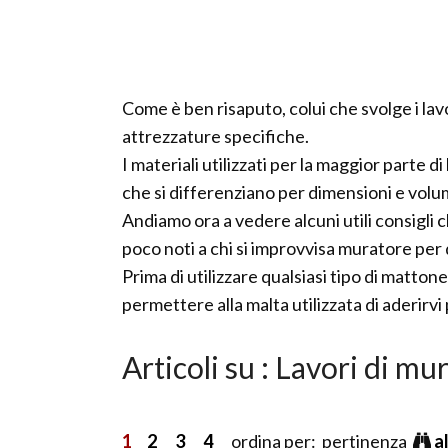
Come è ben risaputo, colui che svolge i lavor
attrezzature specifiche.
I materiali utilizzati per la maggior parte d
che si differenziano per dimensioni e volu
Andiamo ora a vedere alcuni utili consigl
poco noti a chi si improvvisa muratore per
Prima di utilizzare qualsiasi tipo di matt
permettere alla malta utilizzata di aderirv
Articoli su : Lavori di mu
1
2
3
4
ordina per: pertinenza
a