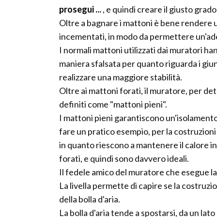
prosegui ...
, e quindi creare il giusto grad
Oltre a bagnare i mattoni è bene rendere 
incementati, in modo da permettere un'a
I normali mattoni utilizzati dai muratori ha
maniera sfalsata per quanto riguarda i giunt
realizzare una maggiore stabilità.
Oltre ai mattoni forati, il muratore, per d
definiti come "mattoni pieni".
I mattoni pieni garantiscono un'isolament
fare un pratico esempio, per la costruzioni 
in quanto riescono a mantenere il calore i
forati, e quindi sono davvero ideali.
Il fedele amico del muratore che esegue lavor
La livella permette di capire se la costruzi
della bolla d'aria.
La bolla d'aria tende a spostarsi, da un lato o