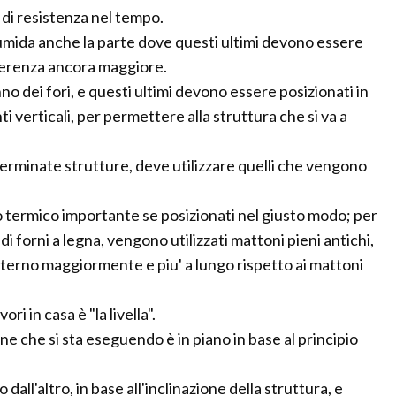
o di resistenza nel tempo.
umida anche la parte dove questi ultimi devono essere
derenza ancora maggiore.
nno dei fori, e questi ultimi devono essere posizionati in
i verticali, per permettere alla struttura che si va a
eterminate strutture, deve utilizzare quelli che vengono
o termico importante se posizionati nel giusto modo; per
di forni a legna, vengono utilizzati mattoni pieni antichi,
nterno maggiormente e piu' a lungo rispetto ai mattoni
i in casa è "la livella".
one che si sta eseguendo è in piano in base al principio
 dall'altro, in base all'inclinazione della struttura, e