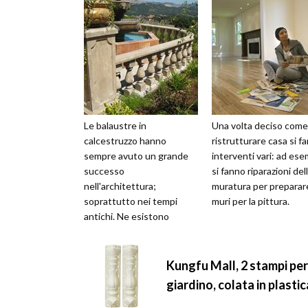
Le balaustre in
Una volta deciso come
calcestruzzo hanno
ristrutturare casa si f
sempre avuto un grande
interventi vari: ad es
successo
si fanno riparazioni del
nell'architettura;
muratura per preparare
soprattutto nei tempi
muri per la pittura.
antichi. Ne esistono
diverse tipologie che
possono essere impiegate
anche in abitazioni mode
Kungfu Mall, 2 stampi per
giardino, colata in plasti