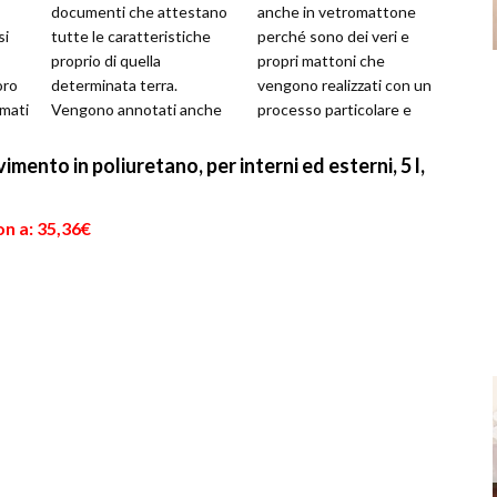
documenti che attestano
anche in vetromattone
si
tutte le caratteristiche
perché sono dei veri e
proprio di quella
propri mattoni che
oro
determinata terra.
vengono realizzati con un
rmati
Vengono annotati anche
processo particolare e
.
eventuali pesi o oneri
vengono installati come
gravanti sul ter...
tutti gli elementi del l...
imento in poliuretano, per interni ed esterni, 5 l,
n a: 35,36€