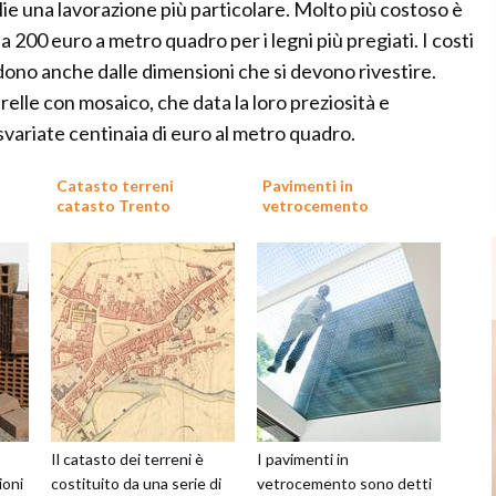
glie una lavorazione più particolare. Molto più costoso è
a 200 euro a metro quadro per i legni più pregiati. I costi
ono anche dalle dimensioni che si devono rivestire.
relle con mosaico, che data la loro preziosità e
variate centinaia di euro al metro quadro.
Catasto terreni
Pavimenti in
catasto Trento
vetrocemento
Il catasto dei terreni è
I pavimenti in
ioni
costituito da una serie di
vetrocemento sono detti