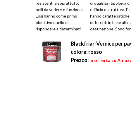
resistenti e soprattutto
di qualsiasi tipologia di
belli da vedere e funzionali.
edificio o struttura. Es
Essi hanno come primo
hanno caratteristiche
obiettivo quello di
differenti in base alla l
rispondere a determinati
destinazione. Sono fo
requisiti. Innanzitutto
principalmente da una..
devon...
Blackfriar-Vernice per pav
colore: rosso
Prezzo:
in offerta su Amazo