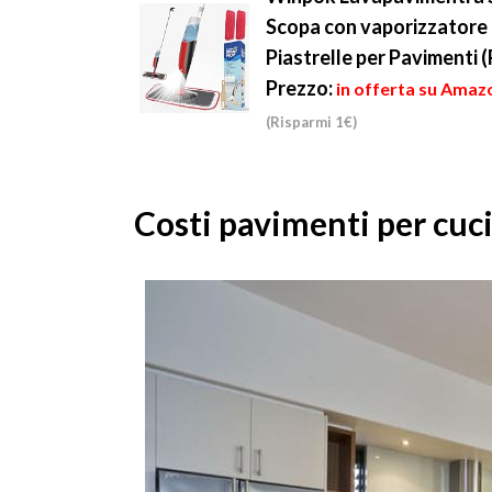
Scopa con vaporizzatore 
Piastrelle per Pavimenti 
Prezzo:
in offerta su Amazo
(Risparmi 1€)
Costi pavimenti per cu