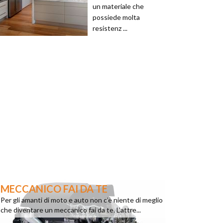
un materiale che
possiede molta
resistenz ...
MECCANICO FAI DA TE
Per gli amanti di moto e auto non c’è niente di meglio
che diventare un meccanico fai da te. L’attre...