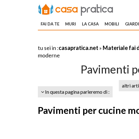
FAI DA TE
MURI
LA CASA
MOBILI
GIARDI
tu sei in :
casapratica.net
»
Materiale fai 
moderne
Pavimenti p
altri art
In questa pagina parleremo di :
Pavimenti per cucine m