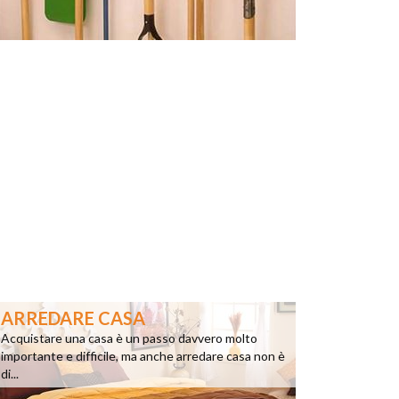
ARREDARE CASA
Acquistare una casa è un passo davvero molto
importante e difficile, ma anche arredare casa non è
di...