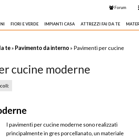
Forum
NI
FIORI E VERDE
IMPIANTI CASA
ATTREZZI FAI DA TE
MATER
da te
»
Pavimento da interno
» Pavimenti per cucine
er cucine moderne
icoli:
oderne
I pavimenti per cucine moderne sono realizzati
principalmente in gres porcellanato, un materiale