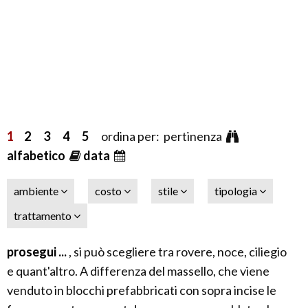
1
2
3
4
5
ordina per: pertinenza
alfabetico
data
ambiente
costo
stile
tipologia
trattamento
prosegui ...
, si può scegliere tra rovere, noce, ciliegio
e quant'altro. A differenza del massello, che viene
venduto in blocchi prefabbricati con sopra incise le