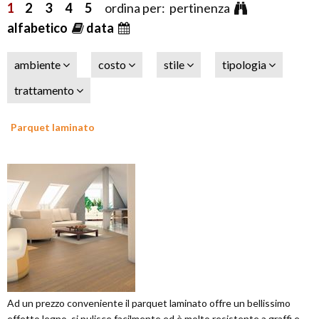
1
2
3
4
5
ordina per: pertinenza
alfabetico
data
ambiente
costo
stile
tipologia
trattamento
Parquet laminato
Ad un prezzo conveniente il parquet laminato offre un bellissimo
effetto legno, si pulisce facilmente ed è molto resistente a graffi e