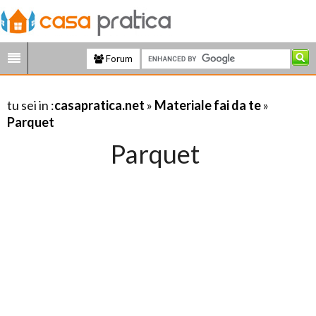
Forum
tu sei in :
casapratica.net
»
Materiale fai da te
»
Parquet
Parquet