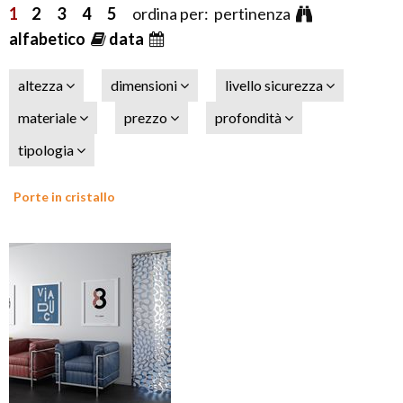
1
2
3
4
5
ordina per: pertinenza
alfabetico
data
altezza
dimensioni
livello sicurezza
materiale
prezzo
profondità
tipologia
Porte in cristallo