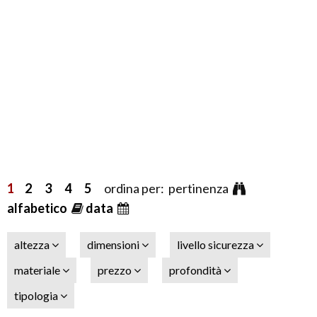
1
2
3
4
5
ordina per: pertinenza
alfabetico
data
altezza
dimensioni
livello sicurezza
materiale
prezzo
profondità
tipologia