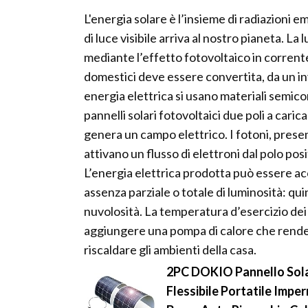
L'energia solare è l’insieme di radiazioni 
di luce visibile arriva al nostro pianeta. La 
mediante l’effetto fotovoltaico in corrente 
domestici deve essere convertita, da un inv
energia elettrica si usano materiali semicon
pannelli solari fotovoltaici due poli a carica
genera un campo elettrico. I fotoni, prese
attivano un flusso di elettroni dal polo pos
L’energia elettrica prodotta può essere ac
assenza parziale o totale di luminosità: qui
nuvolosità. La temperatura d’esercizio dei pa
aggiungere una pompa di calore che rende pi
riscaldare gli ambienti della casa.
2PC DOKIO Pannello Sola
Flessibile Portatile Imp