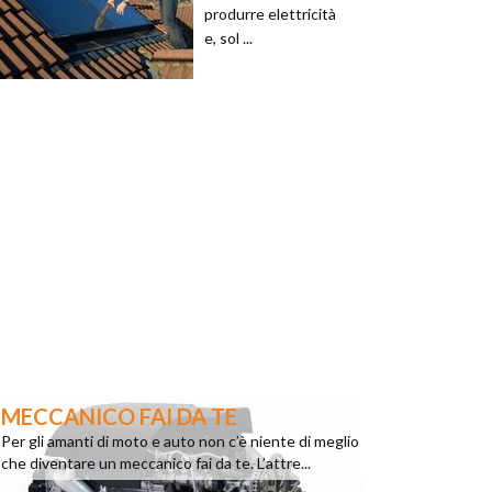
produrre elettricità
e, sol ...
MECCANICO FAI DA TE
Per gli amanti di moto e auto non c’è niente di meglio
che diventare un meccanico fai da te. L’attre...