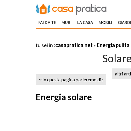
FAI DA TE
MURI
LA CASA
MOBILI
GIARDI
tu sei in :
casapratica.net
»
Energia pulita
Solare
altri art
In questa pagina parleremo di :
Energia solare