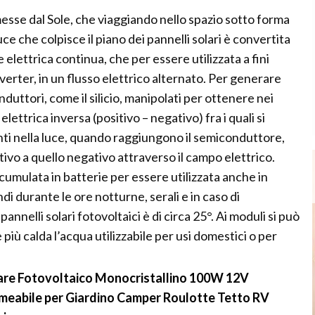
emesse dal Sole, che viaggiando nello spazio sotto forma
luce che colpisce il piano dei pannelli solari è convertita
elettrica continua, che per essere utilizzata a fini
erter, in un flusso elettrico alternato. Per generare
duttori, come il silicio, manipolati per ottenere nei
 elettrica inversa (positivo – negativo) fra i quali si
nti nella luce, quando raggiungono il semiconduttore,
itivo a quello negativo attraverso il campo elettrico.
cumulata in batterie per essere utilizzata anche in
ndi durante le ore notturne, serali e in caso di
nnelli solari fotovoltaici è di circa 25°. Ai moduli si può
ù calda l’acqua utilizzabile per usi domestici o per
re Fotovoltaico Monocristallino 100W 12V
ermeabile per Giardino Camper Roulotte Tetto RV