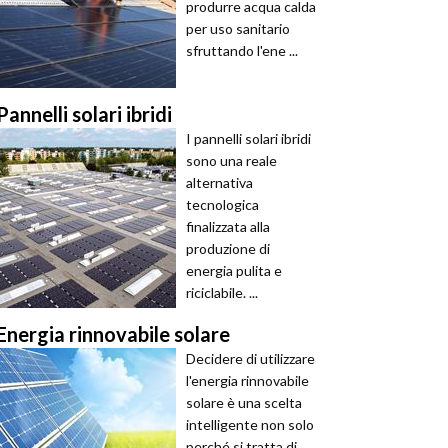
produrre acqua calda
per uso sanitario
sfruttando l'ene ...
Pannelli solari ibridi
I pannelli solari ibridi
sono una reale
alternativa
tecnologica
finalizzata alla
produzione di
energia pulita e
riciclabile. ...
Energia rinnovabile solare
Decidere di utilizzare
l'energia rinnovabile
solare è una scelta
intelligente non solo
perché si tratta di