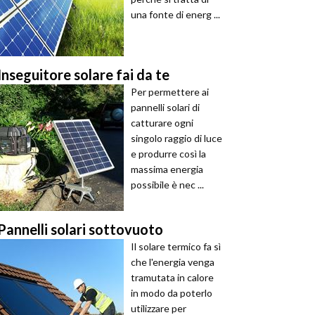
una fonte di energ ...
Inseguitore solare fai da te
Per permettere ai
pannelli solari di
catturare ogni
singolo raggio di luce
e produrre così la
massima energia
possibile è nec ...
Pannelli solari sottovuoto
Il solare termico fa sì
che l'energia venga
tramutata in calore
in modo da poterlo
utilizzare per