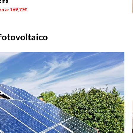
bina
on a: 169,77€
fotovoltaico