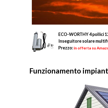
ECO-WORTHY 4 pollici 12
Inseguitore solare multif
Prezzo:
in offerta su Amazo
Funzionamento impianto