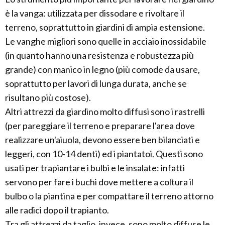
è la vanga: utilizzata per dissodare e rivoltare il
terreno, soprattutto in giardini di ampia estensione.
Le vanghe migliori sono quelle in acciaio inossidabile
(in quanto hanno una resistenza e robustezza più
grande) con manico in legno (più comode da usare,
soprattutto per lavori di lunga durata, anche se
risultano più costose).
Altri attrezzi da giardino molto diffusi sono i rastrelli
(per pareggiare il terreno e preparare l'area dove
realizzare un'aiuola, devono essere ben bilanciati e
leggeri, con 10-14 denti) ed i piantatoi. Questi sono
usati per trapiantare i bulbi e le insalate: infatti
servono per fare i buchi dove mettere a coltura il
bulbo o la piantina e per compattare il terreno attorno
alle radici dopo il trapianto.
Tra gli attrezzi da taglio, invece, sono molto diffuse le