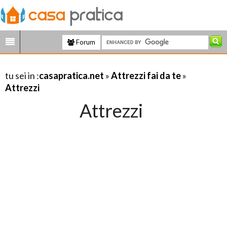
Forum
tu sei in :
casapratica.net
»
Attrezzi fai da te
»
Attrezzi
Attrezzi