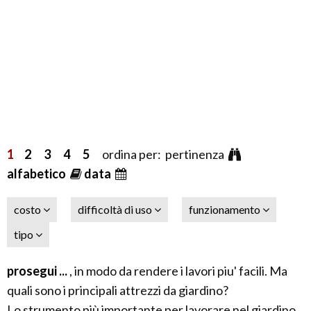
1
2
3
4
5
ordina per: pertinenza
alfabetico
data
costo
difficoltà di uso
funzionamento
tipo
prosegui ...
, in modo da rendere i lavori piu' facili. Ma
quali sono i principali attrezzi da giardino?
Lo strumento più importante per lavorare nel giardino