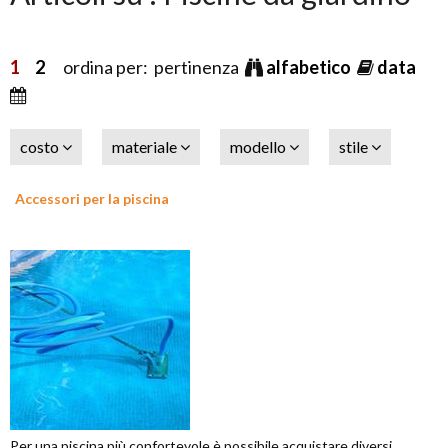
1
2
ordina per: pertinenza
alfabetico
data
costo
materiale
modello
stile
Accessori per la piscina
Per una piscina più confortevole è possibile acquistare diversi