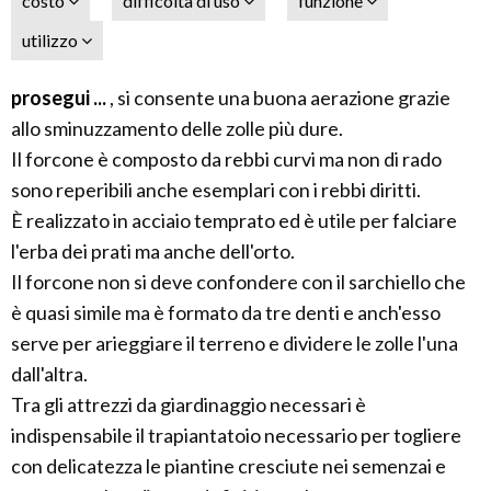
costo
difficoltà di uso
funzione
utilizzo
prosegui ...
, si consente una buona aerazione grazie
allo sminuzzamento delle zolle più dure.
Il forcone è composto da rebbi curvi ma non di rado
sono reperibili anche esemplari con i rebbi diritti.
È realizzato in acciaio temprato ed è utile per falciare
l'erba dei prati ma anche dell'orto.
Il forcone non si deve confondere con il sarchiello che
è quasi simile ma è formato da tre denti e anch'esso
serve per arieggiare il terreno e dividere le zolle l'una
dall'altra.
Tra gli attrezzi da giardinaggio necessari è
indispensabile il trapiantatoio necessario per togliere
con delicatezza le piantine cresciute nei semenzai e