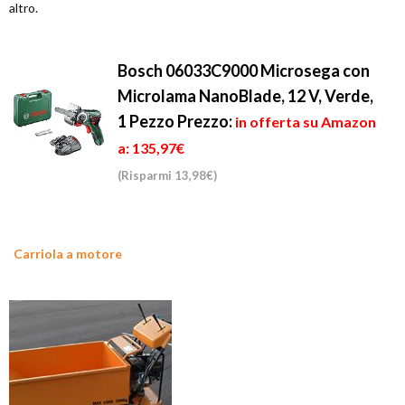
altro.
Bosch 06033C9000 Microsega con
Microlama NanoBlade, 12 V, Verde,
1 Pezzo
Prezzo:
in offerta su Amazon
a: 135,97€
(Risparmi 13,98€)
Carriola a motore