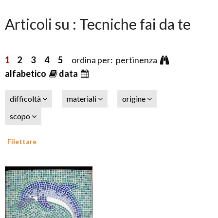
Articoli su : Tecniche fai da te
1
2
3
4
5
ordina per: pertinenza
alfabetico
data
difficoltà
materiali
origine
scopo
Filettare