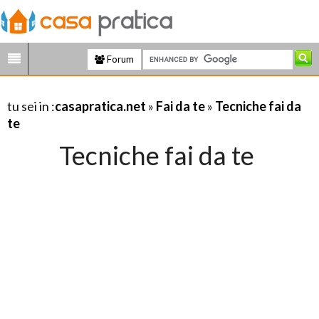
Forum
tu sei in :
casapratica.net
»
Fai da te
»
Tecniche fai da
te
Tecniche fai da te