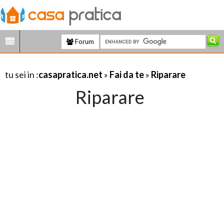
Forum
tu sei in :
casapratica.net
»
Fai da te
»
Riparare
Riparare