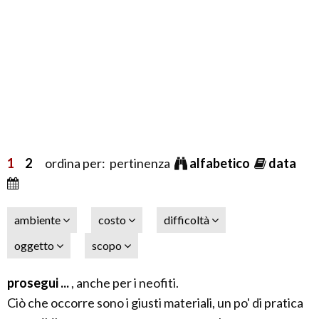
1
2
ordina per: pertinenza
alfabetico
data
ambiente
costo
difficoltà
oggetto
scopo
prosegui ...
, anche per i neofiti.
Ciò che occorre sono i giusti materiali, un po' di pratica