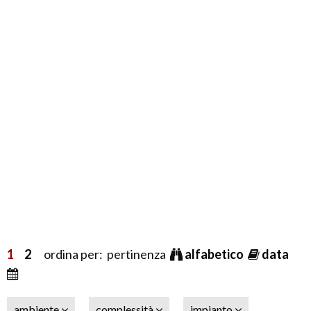
1
2
ordina per: pertinenza
alfabetico
data
ambiente
complessità
impianto