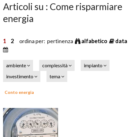
Articoli su : Come risparmiare
energia
1
2
ordina per: pertinenza
alfabetico
data
ambiente
complessità
impianto
investimento
tema
Conto energia