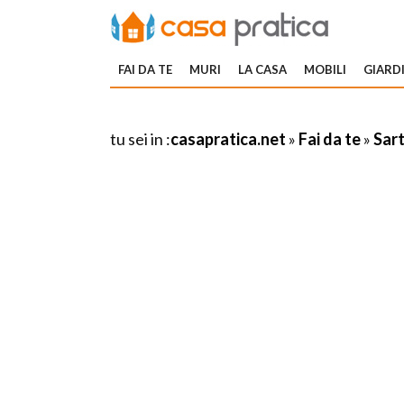
FAI DA TE
MURI
LA CASA
MOBILI
GIARDI
tu sei in :
casapratica.net
»
Fai da te
»
Sar