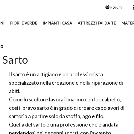
Forum
NI
FIORI E VERDE
IMPIANTI CASA
ATTREZZI FAI DA TE
MATER
to
Sarto
Il sarto è un artigiano e un professionista
specializzato nella creazione e nella riparazione di
abiti.
Come lo scultore lavora il marmo con lo scalpello,
così il bravo sarto è in grado di creare capolavori di
sartoria a partire solo da stoffa, ago e filo.
Quella del sarto è una professione che è andata
perdendosi nei decenni scorsi, con l'avvento