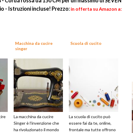
 Corda rossa da 150 CM per un massimo di SEVEN
o - Istruzioni incluse!
Prezzo:
in offerta su Amazon a:
Macchina da cucire
Scuola di cucito
singer
ire
La macchina da cucire
La scuola di cucito può
Singer è l'invenzione che
essere fai da te, online,
ha rivoluzionato il mondo
frontale ma tutte offrono