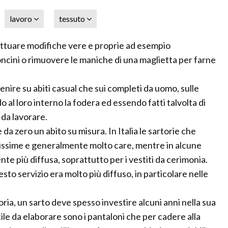
lavoro
tessuto
ffettuare modifiche vere e proprie ad esempio
oncini o rimuovere le maniche di una maglietta per farne
venire su abiti casual che sui completi da uomo, sulle
 al loro interno la fodera ed essendo fatti talvolta di
i da lavorare.
 da zero un abito su misura. In Italia le sartorie che
issime e generalmente molto care, mentre in alcune
ente più diffusa, soprattutto per i vestiti da cerimonia.
esto servizio era molto più diffuso, in particolare nelle
oria, un sarto deve spesso investire alcuni anni nella sua
cile da elaborare sono i pantaloni che per cadere alla