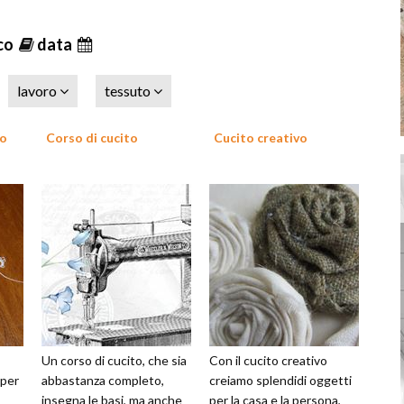
ico
data
lavoro
tessuto
no
Corso di cucito
Cucito creativo
Un corso di cucito, che sia
Con il cucito creativo
 per
abbastanza completo,
creiamo splendidi oggetti
insegna le basi, ma anche
per la casa e la persona,