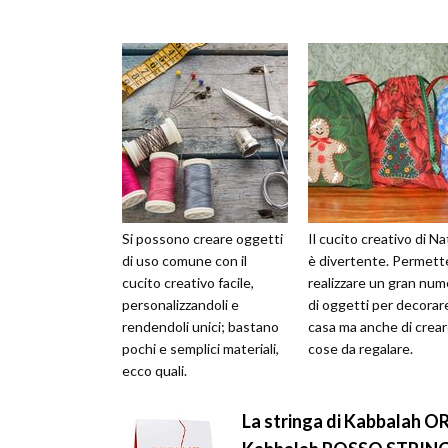
Si possono creare oggetti
Il cucito creativo di Na
di uso comune con il
è divertente. Permette
cucito creativo facile,
realizzare un gran num
personalizzandoli e
di oggetti per decorare
rendendoli unici; bastano
casa ma anche di crea
pochi e semplici materiali,
cose da regalare.
ecco quali.
La stringa di Kabbalah OR