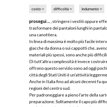
costo
difficoltà
indumento
prosegui ...
, stringere i vestiti oppure e
trasformare dei pantaloni lunghi in pantal
una canottiera.
In linea di massima è molto più facile inter
giacche da donna o sui cappotti che, avendo
materiali più spessi, sono anche più difficil
Di tutt'altra complessità è invece costruire
offrono questo servizio sono ad oggi poch
città degli Stati Uniti è un'attività leggerm
Anche in Italia fino ad alcuni decenni fa qu
regioni del centro sud.
Per padroneggiare a pieno l'arte della sart
preparazione. Solitamente il capo più diffi