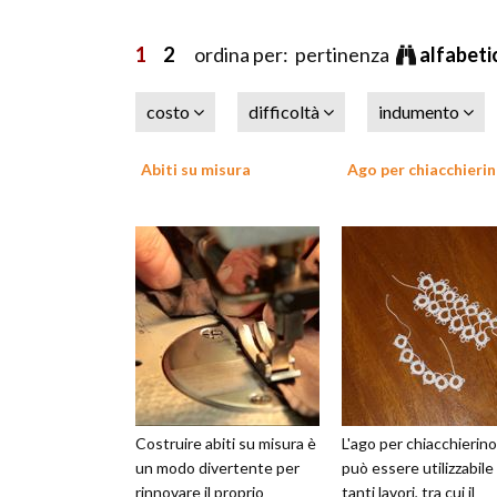
1
2
ordina per: pertinenza
alfabet
costo
difficoltà
indumento
Abiti su misura
Ago per chiacchieri
Costruire abiti su misura è
L'ago per chiacchierino
un modo divertente per
può essere utilizzabile
rinnovare il proprio
tanti lavori, tra cui il