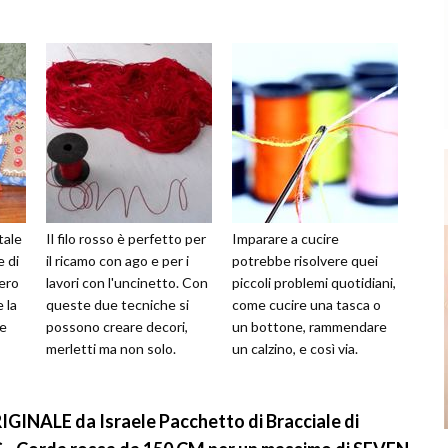
tale
Il filo rosso è perfetto per
Imparare a cucire
 di
il ricamo con ago e per i
potrebbe risolvere quei
ero
lavori con l'uncinetto. Con
piccoli problemi quotidiani,
 la
queste due tecniche si
come cucire una tasca o
re
possono creare decori,
un bottone, rammendare
merletti ma non solo.
un calzino, e così via.
IGINALE da Israele Pacchetto di Bracciale di