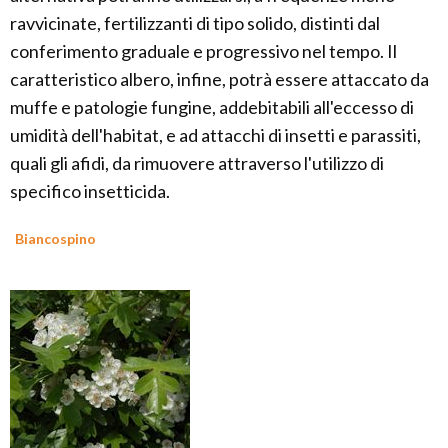
ravvicinate, fertilizzanti di tipo solido, distinti dal
conferimento graduale e progressivo nel tempo. Il
caratteristico albero, infine, potrà essere attaccato da
muffe e patologie fungine, addebitabili all'eccesso di
umidità dell'habitat, e ad attacchi di insetti e parassiti,
quali gli afidi, da rimuovere attraverso l'utilizzo di
specifico insetticida.
Biancospino