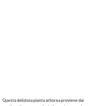
Questa deliziosa pianta arborea proviene dai