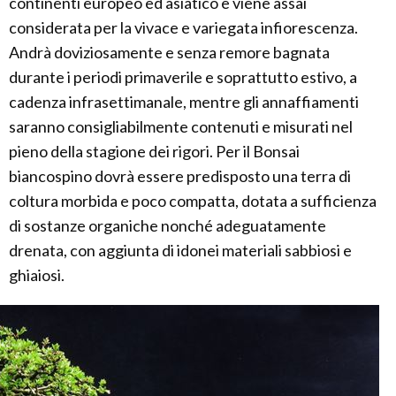
continenti europeo ed asiatico e viene assai
considerata per la vivace e variegata infiorescenza.
Andrà doviziosamente e senza remore bagnata
durante i periodi primaverile e soprattutto estivo, a
cadenza infrasettimanale, mentre gli annaffiamenti
saranno consigliabilmente contenuti e misurati nel
pieno della stagione dei rigori. Per il Bonsai
biancospino dovrà essere predisposto una terra di
coltura morbida e poco compatta, dotata a sufficienza
di sostanze organiche nonché adeguatamente
drenata, con aggiunta di idonei materiali sabbiosi e
ghiaiosi.