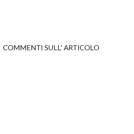
COMMENTI SULL' ARTICOLO