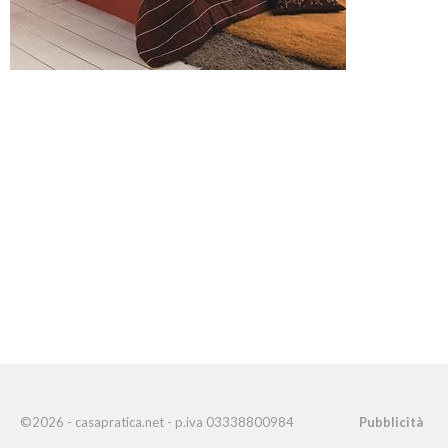
©2026 - casapratica.net - p.iva 03338800984
Pubblicità