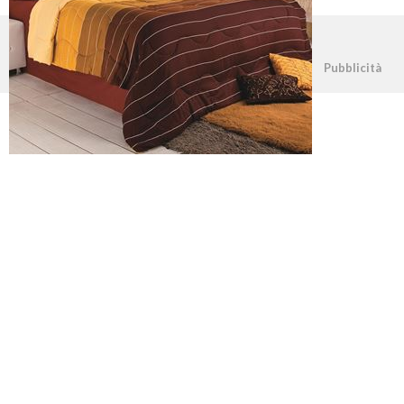
©2026 - casapratica.net - p.iva 03338800984
Pubblicità