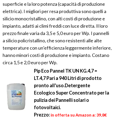
superficie e la loro potenza (capacità di produzione
elettrica). I migliori per resa produttiva sono quelli a
silicio monocristallino, con alti costi di produzione e
impianto, adatti ai climi freddi con luce diretta. Il loro
prezzo finale varia da 3,5 e 5,0 euro per Wp. I pannelli
a silicio policristallino, che sono resistenti alle alte
temperature con un’efficienza leggermente inferiore,
hanno minori costi di produzione e impianto. Costano
circa 1,5 e 2,0 euro per Wp.
Pip Eco Pannel TK UN KG.4,7 =
LT.4,7 Pari a 940 Litri di prodotto
pronto all'uso.Detergente
Ecologico Super Concentrato per la
pulizia dei Pannelli solari o
fotovoltaici.
Prezzo:
in offerta su Amazon a: 39,8€