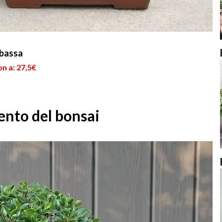
 bassa
n a: 27,5€
ento del bonsai