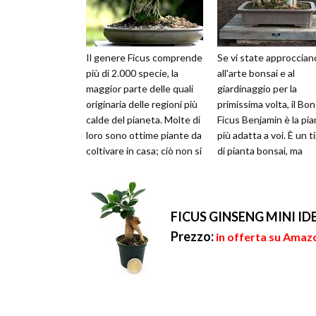
Il genere Ficus comprende
Se vi state approccia
più di 2.000 specie, la
all'arte bonsai e al
maggior parte delle quali
giardinaggio per la
originaria delle regioni più
primissima volta, il Bon
calde del pianeta. Molte di
Ficus Benjamin è la pia
loro sono ottime piante da
più adatta a voi. È un t
coltivare in casa; ciò non si
di pianta bonsai, ma
può dire p...
diversamente da quant
poss...
FICUS GINSENG MINI IDE
Prezzo:
in offerta su Amazo