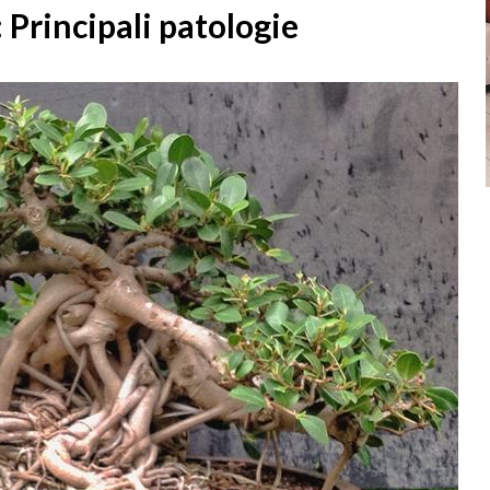
 Principali patologie