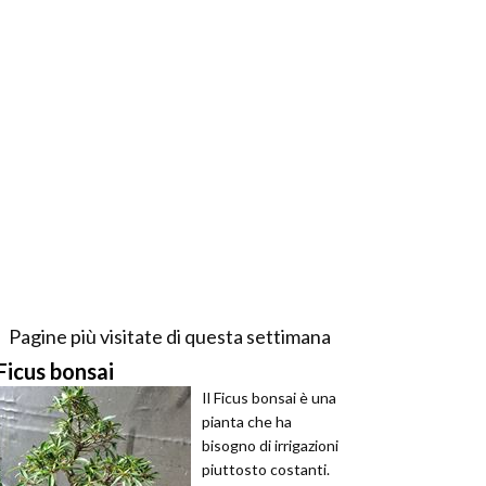
Pagine più visitate di questa settimana
Ficus bonsai
Il Ficus bonsai è una
pianta che ha
bisogno di irrigazioni
piuttosto costanti.