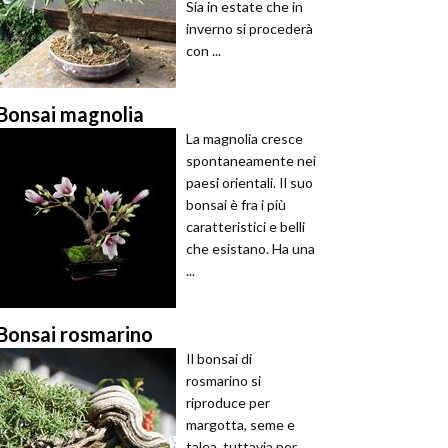
Sia in estate che in
inverno si procederà
con ...
Bonsai magnolia
La magnolia cresce
spontaneamente nei
paesi orientali. Il suo
bonsai è fra i più
caratteristici e belli
che esistano. Ha una
...
Bonsai rosmarino
Il bonsai di
rosmarino si
riproduce per
margotta, seme e
talea, tuttavia per