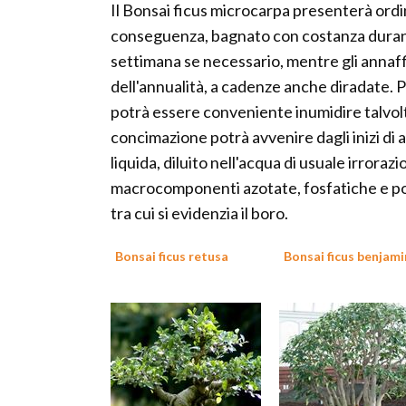
Il Bonsai ficus microcarpa presenterà ordin
conseguenza, bagnato con costanza durante 
settimana se necessario, mentre gli annaff
dell'annualità, a cadenze anche diradate. Pe
potrà essere conveniente inumidire talvol
concimazione potrà avvenire dagli inizi di ap
liquida, diluito nell'acqua di usuale irroraz
macrocomponenti azotate, fosfatiche e pot
tra cui si evidenzia il boro.
Bonsai ficus retusa
Bonsai ficus benjami