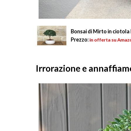
Bonsai di Mirto in ciotola
Prezzo:
in offerta su Amazo
Irrorazione e annaffiam