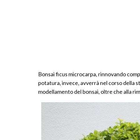
Bonsai ficus microcarpa, rinnovando compl
potatura, invece, avverrà nel corso della 
modellamento del bonsai, oltre che alla rim