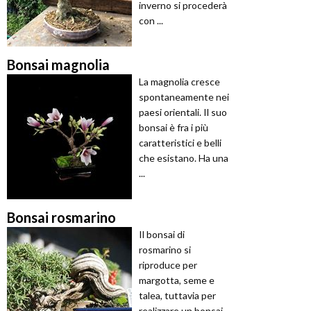
inverno si procederà
con ...
Bonsai magnolia
La magnolia cresce
spontaneamente nei
paesi orientali. Il suo
bonsai è fra i più
caratteristici e belli
che esistano. Ha una
...
Bonsai rosmarino
Il bonsai di
rosmarino si
riproduce per
margotta, seme e
talea, tuttavia per
realizzare un bonsai