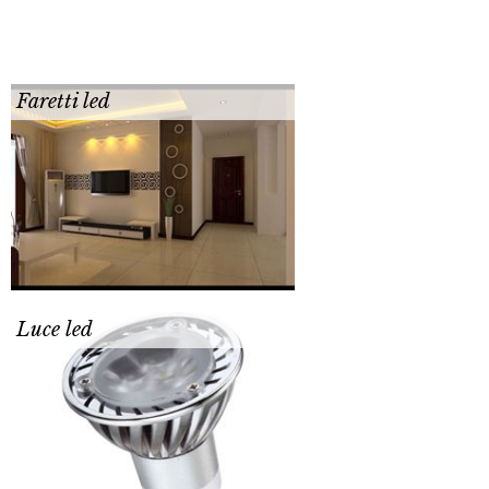
Faretti led
Luce led