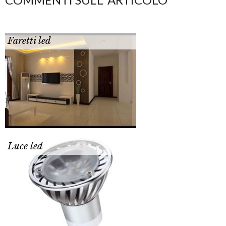
Faretti led
Luce led