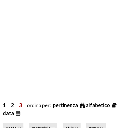
1
2
3
ordina per:
pertinenza
alfabetico
data
costo
materiale
stile
tema