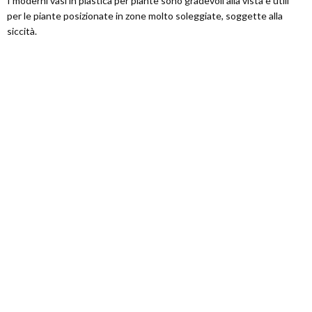
I moderni vasi in plastica per piante sono gradevoli alla vista e utili
per le piante posizionate in zone molto soleggiate, soggette alla
siccità.