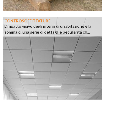
CONTROSOFFITTATURE
L'impatto visivo degli interni di un'abitazione è la
somma di una serie di dettagli e peculiarità ch...