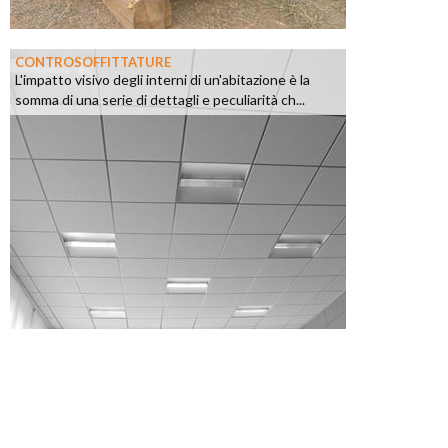
CONTROSOFFITTATURE
L'impatto visivo degli interni di un'abitazione è la
somma di una serie di dettagli e peculiarità ch...