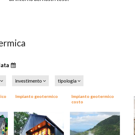
termica
data
investimento
tipologia
ico
Impianto geotermico
Impianto geotermico
costo