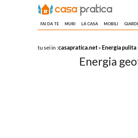
FAI DA TE
MURI
LA CASA
MOBILI
GIARDI
tu sei in :
casapratica.net
»
Energia pulita
Energia geo