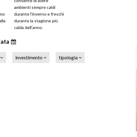
consente di avere
ambienti sempre caldi
emo
durante l'inverno e freschi
alla
durante la stagione più
calda dell'anno.
data
investimento
tipologia