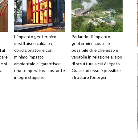
L'impianto geotermico
Parlando di impianto
sostituisce caldaie e
geotermico costo, è
 al
condizionatori e con il
possibile dire che esso è
dare
minimo impatto
variabile in relazione al tipo
e si
ambientale ci garantisce
di struttura a cui è legato.
a.
una temperatura costante
Grazie ad esso è possibile
in ogni stagione.
sfruttare l'energia
terrestre per raffrescare