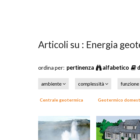
Articoli su : Energia geo
ordina per:
pertinenza
alfabetico
ambiente
complessità
funzione
Centrale geotermica
Geotermico domest