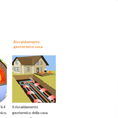
Riscaldamento
geotermico casa
è il
Il riscaldamento
ico,
geotermico della casa