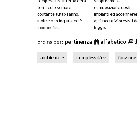
temperatura interna della
scopriremo la
terra ed è sempre
composizione degli
costante tutto l'anno,
impianti ed accenner
inoltre non inquina ed è
agli incentivi previsti d
economica.
legge.
ordina per:
pertinenza
alfabetico
ambiente
complessità
funzione