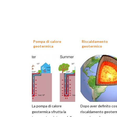
Pompa di calore
Riscaldamento
geotermica
geotermico
La pompa di calore
Dopo aver definito cos'
geotermica sfrutta la
riscaldamento geoterm