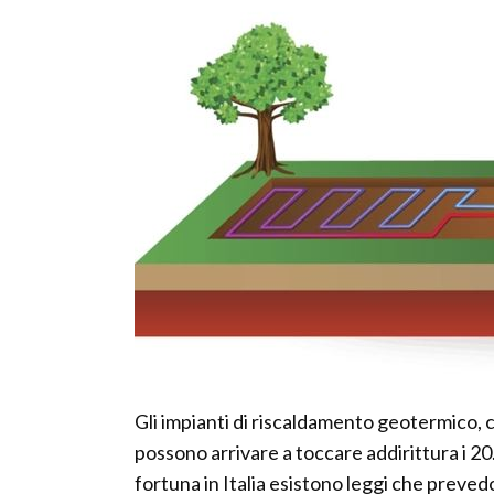
Gli impianti di riscaldamento geotermico, c
possono arrivare a toccare addirittura i 20
fortuna in Italia esistono leggi che preved