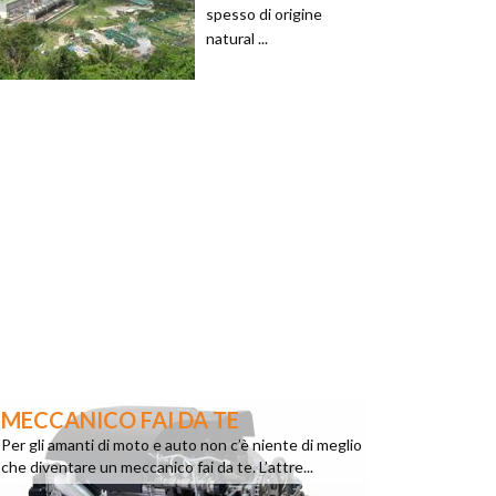
spesso di origine
natural ...
MECCANICO FAI DA TE
Per gli amanti di moto e auto non c’è niente di meglio
che diventare un meccanico fai da te. L’attre...