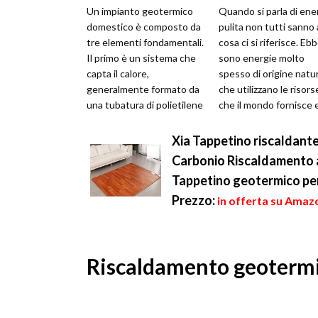
Un impianto geotermico
Quando si parla di ene
domestico è composto da
pulita non tutti sanno 
tre elementi fondamentali.
cosa ci si riferisce. Eb
Il primo è un sistema che
sono energie molto
capta il calore,
spesso di origine natu
generalmente formato da
che utilizzano le risors
una tubatura di polietilene
che il mondo fornisce e
che viene interrata o in
convertono in forza ...
manier...
Xia Tappetino riscaldante
Carbonio Riscaldamento 
Tappetino geotermico pe
Prezzo:
in offerta su Amaz
Riscaldamento geotermic