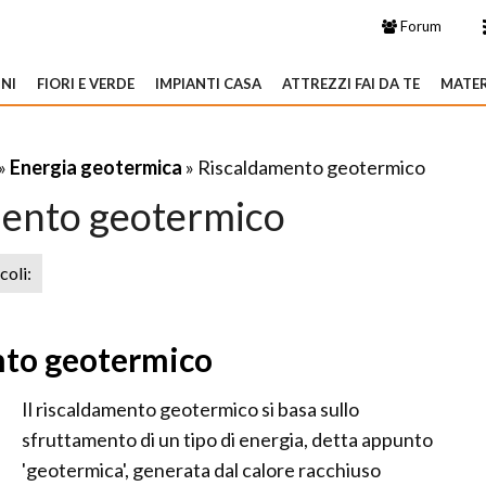
Forum
NI
FIORI E VERDE
IMPIANTI CASA
ATTREZZI FAI DA TE
MATER
»
Energia geotermica
» Riscaldamento geotermico
ento geotermico
icoli:
ento geotermico
Il riscaldamento geotermico si basa sullo
sfruttamento di un tipo di energia, detta appunto
'geotermica', generata dal calore racchiuso