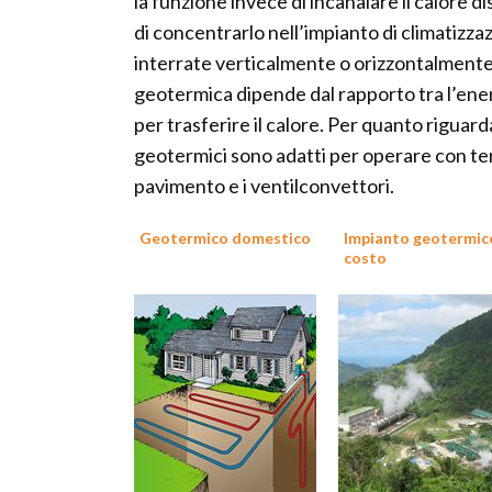
la funzione invece di incanalare il calore d
di concentrarlo nell’impianto di climatiz
interrate verticalmente o orizzontalmente n
geotermica dipende dal rapporto tra l’ene
per trasferire il calore. Per quanto riguarda
geotermici sono adatti per operare con ter
pavimento e i ventilconvettori.
Geotermico domestico
Impianto geotermic
costo