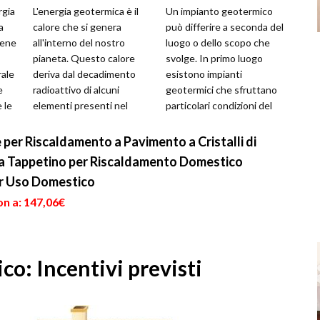
rgia
L'energia geotermica è il
Un impianto geotermico
a
calore che si genera
può differire a seconda del
bene
all'interno del nostro
luogo o dello scopo che
pianeta. Questo calore
svolge. In primo luogo
rale
deriva dal decadimento
esistono impianti
e
radioattivo di alcuni
geotermici che sfruttano
 le
elementi presenti nel
particolari condizioni del
nucleo, come l'uranio, il
sottosuolo per produrre
torio e il pot...
energia ...
 per Riscaldamento a Pavimento a Cristalli di
a Tappetino per Riscaldamento Domestico
r Uso Domestico
on a: 147,06€
o: Incentivi previsti