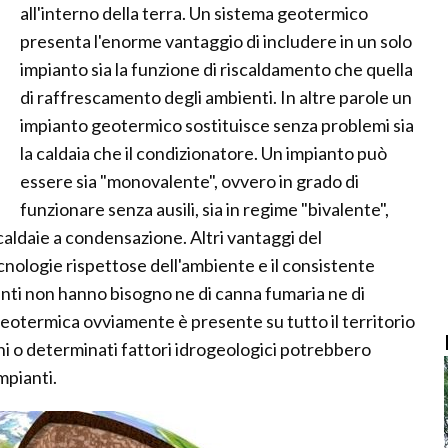
all'interno della terra. Un sistema geotermico
presenta l'enorme vantaggio di includere in un solo
impianto sia la funzione di riscaldamento che quella
di raffrescamento degli ambienti. In altre parole un
impianto geotermico sostituisce senza problemi sia
la caldaia che il condizionatore. Un impianto può
essere sia "monovalente", ovvero in grado di
funzionare senza ausili, sia in regime "bivalente",
 caldaie a condensazione. Altri vantaggi del
nologie rispettose dell'ambiente e il consistente
ianti non hanno bisogno ne di canna fumaria ne di
 geotermica ovviamente è presente su tutto il territorio
ni o determinati fattori idrogeologici potrebbero
impianti.