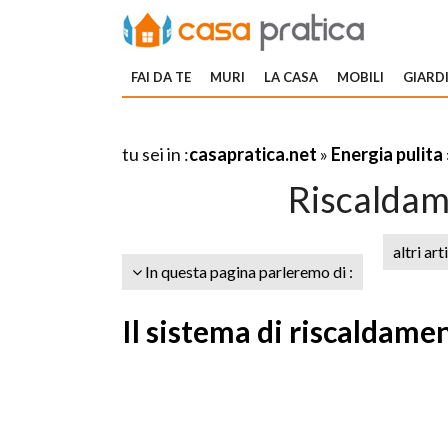
FAI DA TE
MURI
LA CASA
MOBILI
GIARDI
tu sei in :
casapratica.net
»
Energia pulita
Riscaldam
altri art
In questa pagina parleremo di :
Il sistema di riscaldam