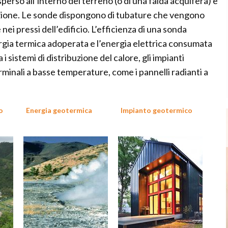
isperso all’interno del terreno (o di una falda acquifera) e
zazione. Le sonde dispongono di tubature che vengono
ei pressi dell’edificio. L’efficienza di una sonda
rgia termica adoperata e l’energia elettrica consumata
 i sistemi di distribuzione del calore, gli impianti
minali a basse temperature, come i pannelli radianti a
o
Energia geotermica
Impianto geotermico