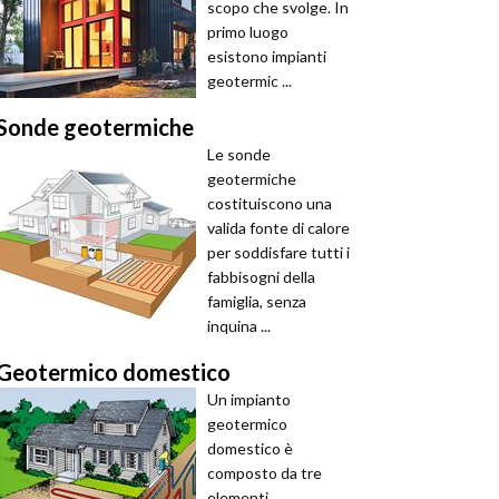
scopo che svolge. In
primo luogo
esistono impianti
geotermic ...
Sonde geotermiche
Le sonde
geotermiche
costituiscono una
valida fonte di calore
per soddisfare tutti i
fabbisogni della
famiglia, senza
inquina ...
Geotermico domestico
Un impianto
geotermico
domestico è
composto da tre
elementi