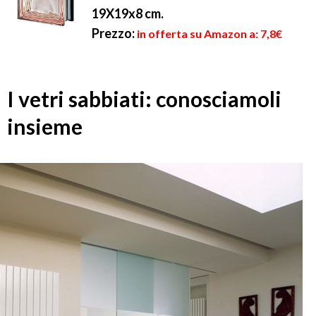
19X19x8 cm.
Prezzo:
in offerta su Amazon a: 7,8€
I vetri sabbiati: conosciamoli
insieme