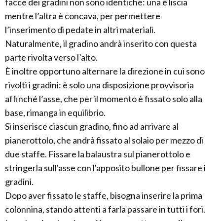
facce dei gradini non sono identiche: una è liscia
mentre l’altra è concava, per permettere
l’inserimento di pedate in altri materiali.
Naturalmente, il gradino andrà inserito con questa
parte rivolta verso l’alto.
È inoltre opportuno alternare la direzione in cui sono
rivolti i gradini: è solo una disposizione provvisoria
affinché l’asse, che per il momento è fissato solo alla
base, rimanga in equilibrio.
Si inserisce ciascun gradino, fino ad arrivare al
pianerottolo, che andrà fissato al solaio per mezzo di
due staffe. Fissare la balaustra sul pianerottolo e
stringerla sull'asse con l'apposito bullone per fissare i
gradini.
Dopo aver fissato le staffe, bisogna inserire la prima
colonnina, stando attenti a farla passare in tutti i fori.