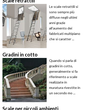
Scale retrattili
Le scale retrattili si
sono sempre più
diffuse negli ultimi
anni grazie
all'aumento dei
fabbricati multipiano
che si caratter ...
Gradini in cotto
Quando si parla di
gradini in cotto,
generalmente si fa
riferimento a scale
realizzate in
muratura rivestite in
un secondo mo ...
Scale per piccoli ambienti