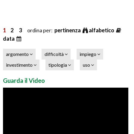
1
2
3
ordina per:
pertinenza
alfabetico
data
argomento
difficoltà
impiego
investimento
tipologia
uso
Guarda il Video