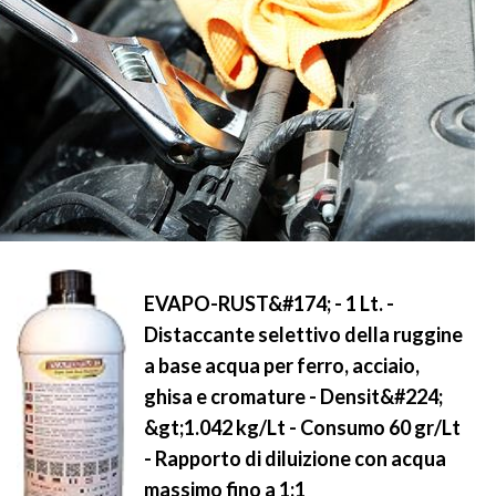
EVAPO-RUST&#174; - 1 Lt. -
Distaccante selettivo della ruggine
a base acqua per ferro, acciaio,
ghisa e cromature - Densit&#224;
&gt;1.042 kg/Lt - Consumo 60 gr/Lt
- Rapporto di diluizione con acqua
massimo fino a 1:1