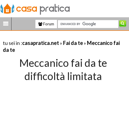
Forum
tu sei in :
casapratica.net
»
Fai da te
»
Meccanico fai
da te
Meccanico fai da te
difficoltà limitata