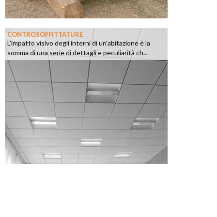
CONTROSOFFITTATURE
L'impatto visivo degli interni di un'abitazione è la
somma di una serie di dettagli e peculiarità ch...