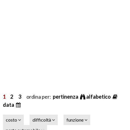
1
2
3
ordina per:
pertinenza
alfabetico
data
costo
difficoltà
funzione