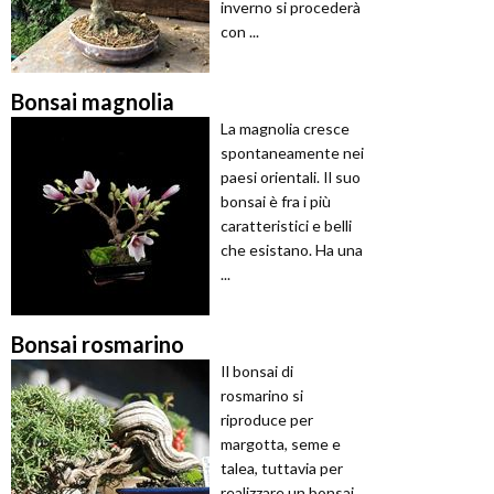
inverno si procederà
con ...
Bonsai magnolia
La magnolia cresce
spontaneamente nei
paesi orientali. Il suo
bonsai è fra i più
caratteristici e belli
che esistano. Ha una
...
Bonsai rosmarino
Il bonsai di
rosmarino si
riproduce per
margotta, seme e
talea, tuttavia per
realizzare un bonsai