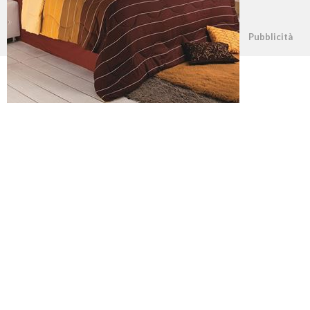
©2026 - casapratica.net - p.iva 03338800984
Pubblicità