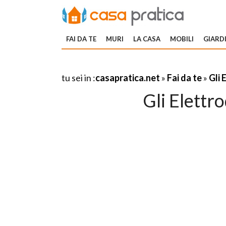
FAI DA TE
MURI
LA CASA
MOBILI
GIARDI
tu sei in :
casapratica.net
»
Fai da te
»
Gli 
Gli Elettr