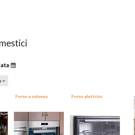
omestici
data
zo
Forno a colonna
Forno elettrico