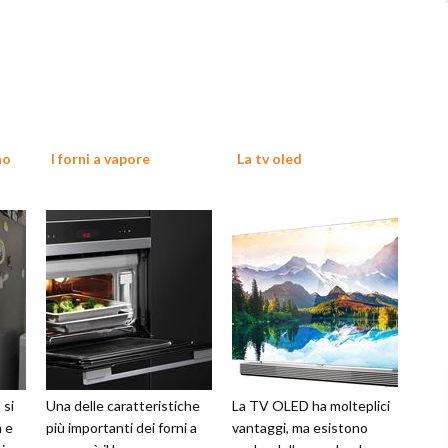
no
I forni a vapore
La tv oled
 si
Una delle caratteristiche
La TV OLED ha molteplici
a e
più importanti dei forni a
vantaggi, ma esistono