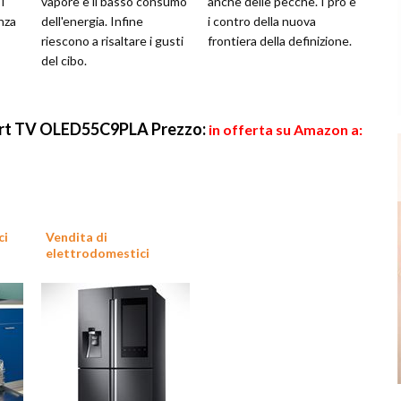
i
vapore è il basso consumo
anche delle pecche. I pro e
nza
dell'energia. Infine
i contro della nuova
riescono a risaltare i gusti
frontiera della definizione.
del cibo.
mart TV OLED55C9PLA
Prezzo:
in offerta su Amazon a:
ci
Vendita di
elettrodomestici