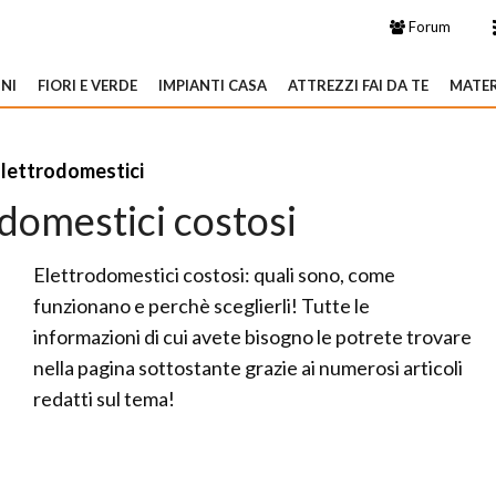
Forum
NI
FIORI E VERDE
IMPIANTI CASA
ATTREZZI FAI DA TE
MATER
Elettrodomestici
odomestici costosi
Elettrodomestici costosi: quali sono, come
funzionano e perchè sceglierli! Tutte le
informazioni di cui avete bisogno le potrete trovare
nella pagina sottostante grazie ai numerosi articoli
redatti sul tema!