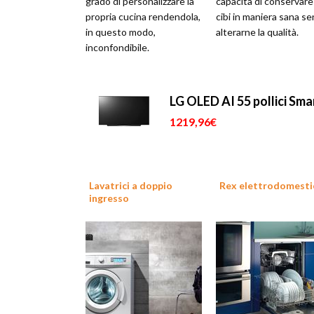
grado di personalizzare la
capacità di conservare 
propria cucina rendendola,
cibi in maniera sana se
in questo modo,
alterarne la qualità.
inconfondibile.
LG OLED AI 55 pollici S
1219,96€
Lavatrici a doppio
Rex elettrodomesti
ingresso