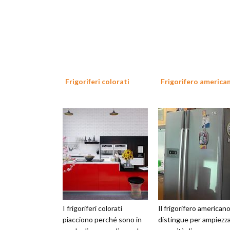
Frigoriferi colorati
Frigorifero america
I frigoriferi colorati
Il frigorifero americano
piacciono perché sono in
distingue per ampiezz