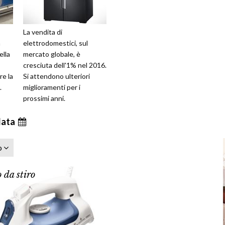
La vendita di
a
elettrodomestici, sul
ella
mercato globale, è
cresciuta dell'1% nel 2016.
re la
Si attendono ulteriori
.
miglioramenti per i
prossimi anni.
data
zo
 da stiro