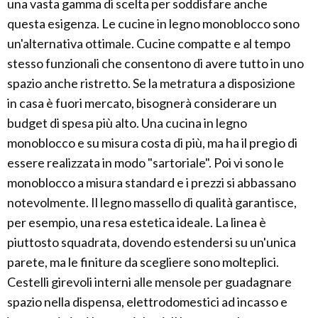
una vasta gamma di scelta per soddisfare anche
questa esigenza. Le cucine in legno monoblocco sono
un'alternativa ottimale. Cucine compatte e al tempo
stesso funzionali che consentono di avere tutto in uno
spazio anche ristretto. Se la metratura a disposizione
in casa è fuori mercato, bisognerà considerare un
budget di spesa più alto. Una cucina in legno
monoblocco e su misura costa di più, ma ha il pregio di
essere realizzata in modo "sartoriale". Poi vi sono le
monoblocco a misura standard e i prezzi si abbassano
notevolmente. Il legno massello di qualità garantisce,
per esempio, una resa estetica ideale. La linea è
piuttosto squadrata, dovendo estendersi su un'unica
parete, ma le finiture da scegliere sono molteplici.
Cestelli girevoli interni alle mensole per guadagnare
spazio nella dispensa, elettrodomestici ad incasso e