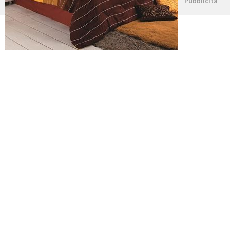
©2026 - casapratica.net - p.iva 03338800984
Pubblicità