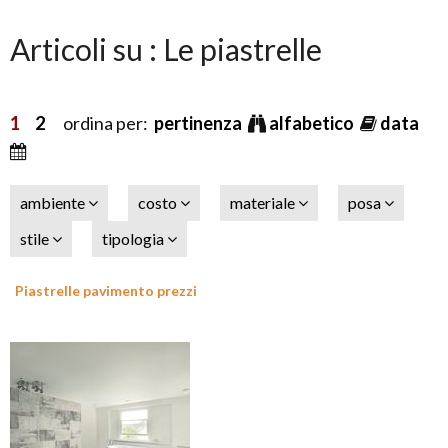
Articoli su : Le piastrelle
1
2
ordina per:
pertinenza
alfabetico
data
ambiente
costo
materiale
posa
stile
tipologia
Piastrelle pavimento prezzi