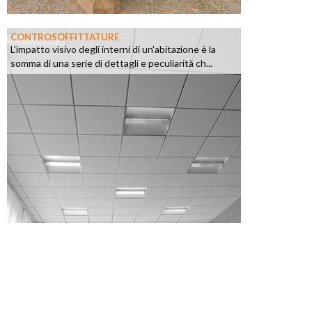
CONTROSOFFITTATURE
L'impatto visivo degli interni di un'abitazione è la
somma di una serie di dettagli e peculiarità ch...