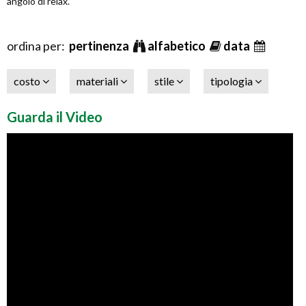
angolo di relax.
ordina per:
pertinenza
alfabetico
data
costo
materiali
stile
tipologia
Guarda il Video