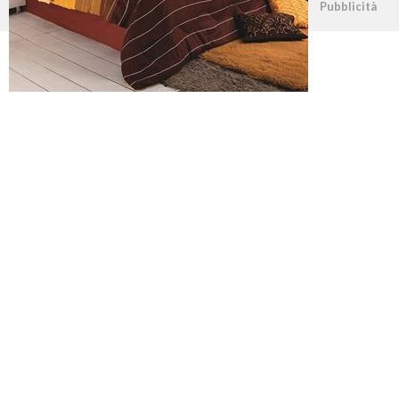
©2026 - casapratica.net - p.iva 03338800984
Pubblicità