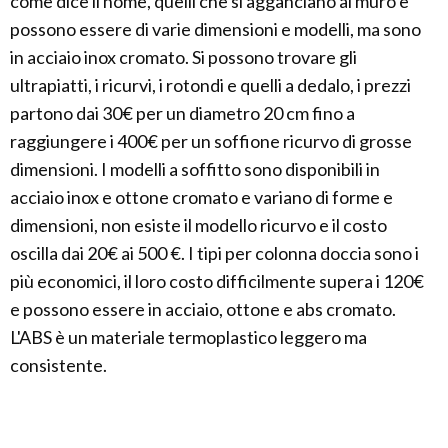
come dice il nome, quelli che si agganciano al muro e
possono essere di varie dimensioni e modelli, ma sono
in acciaio inox cromato. Si possono trovare gli
ultrapiatti, i ricurvi, i rotondi e quelli a dedalo, i prezzi
partono dai 30€ per un diametro 20 cm fino a
raggiungere i 400€ per un soffione ricurvo di grosse
dimensioni. I modelli a soffitto sono disponibili in
acciaio inox e ottone cromato e variano di forme e
dimensioni, non esiste il modello ricurvo e il costo
oscilla dai 20€ ai 500 €. I tipi per colonna doccia sono i
più economici, il loro costo difficilmente supera i 120€
e possono essere in acciaio, ottone e abs cromato.
L'ABS è un materiale termoplastico leggero ma
consistente.