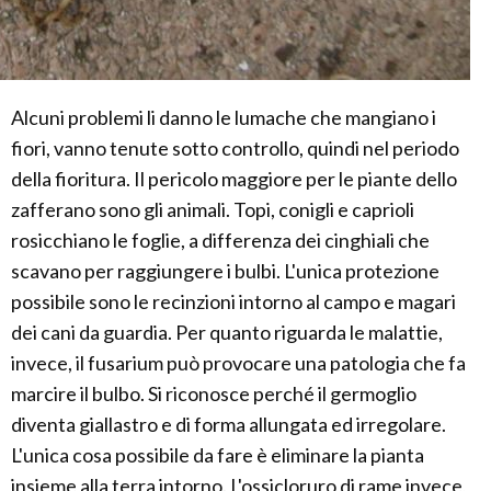
Alcuni problemi li danno le lumache che mangiano i
fiori, vanno tenute sotto controllo, quindi nel periodo
della fioritura. Il pericolo maggiore per le piante dello
zafferano sono gli animali. Topi, conigli e caprioli
rosicchiano le foglie, a differenza dei cinghiali che
scavano per raggiungere i bulbi. L'unica protezione
possibile sono le recinzioni intorno al campo e magari
dei cani da guardia. Per quanto riguarda le malattie,
invece, il fusarium può provocare una patologia che fa
marcire il bulbo. Si riconosce perché il germoglio
diventa giallastro e di forma allungata ed irregolare.
L'unica cosa possibile da fare è eliminare la pianta
insieme alla terra intorno. L'ossicloruro di rame invece,