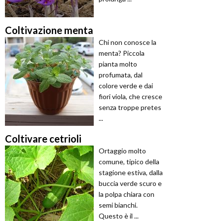
Coltivazione menta
Chi non conosce la
menta? Piccola
pianta molto
profumata, dal
colore verde e dai
fiori viola, che cresce
senza troppe pretes
...
Coltivare cetrioli
Ortaggio molto
comune, tipico della
stagione estiva, dalla
buccia verde scuro e
la polpa chiara con
semi bianchi.
Questo è il ...