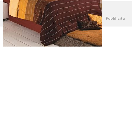
©2026 - casapratica.net - p.iva 03338800984
Pubblicità