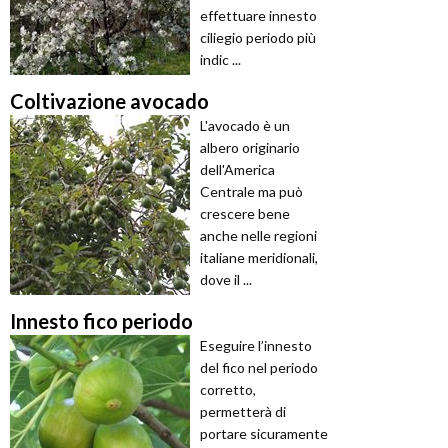
effettuare innesto
ciliegio periodo più
indic ...
Coltivazione avocado
L'avocado è un
albero originario
dell'America
Centrale ma può
crescere bene
anche nelle regioni
italiane meridionali,
dove il ...
Innesto fico periodo
Eseguire l’innesto
del fico nel periodo
corretto,
permetterà di
portare sicuramente