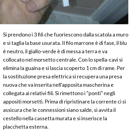
Si prendono i 3 fili che fuoriescono dalla scatola a muro
e si taglia la base usurata. Il filo marrone è di fase, il blu
è neutro, il giallo-verde è di messa a terra e va
collocato nel morsetto centrale. Con lo spella-cavi si
elimina la guaina e si lascia scoperto 1 cm di rame. Per
la sostituzione presa elettrica si recupera una presa
nuova che va inserita nell'apposita mascherina e
collegata ai relativi fili. Si rimettono i "ponti" negli
appositi morsetti. Prima di ripristinare la corrente ci si
assicura che le connessioni siano salde, si avvita il
cestello nella cassetta murata e si inserisce la
placchetta esterna.