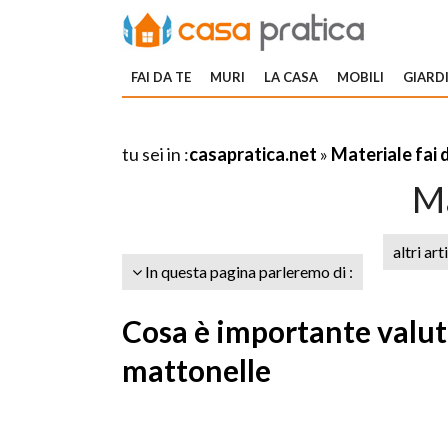
FAI DA TE
MURI
LA CASA
MOBILI
GIARDI
tu sei in :
casapratica.net
»
Materiale fai 
Ma
altri art
In questa pagina parleremo di :
Cosa è importante valuta
mattonelle