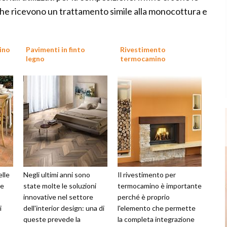
che ricevono un trattamento simile alla monocottura e
ino
Pavimenti in finto
Rivestimento
legno
termocamino
elle
Negli ultimi anni sono
Il rivestimento per
re
state molte le soluzioni
termocamino è importante
innovative nel settore
perché è proprio
i
dell'interior design: una di
l'elemento che permette
queste prevede la
la completa integrazione