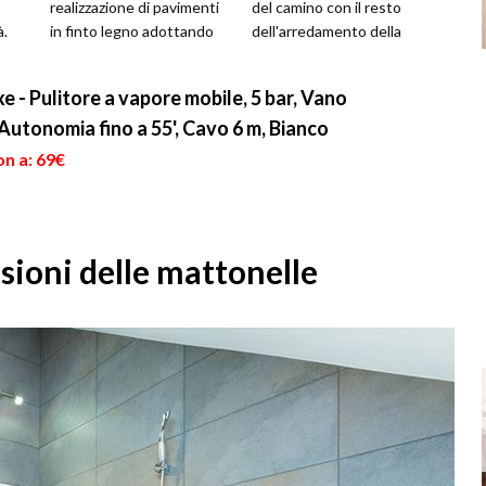
realizzazione di pavimenti
del camino con il resto
à.
in finto legno adottando
dell'arredamento della
nti
piastrelle in gres
stanza e, eventualmente,
porcellanat...
con la parete in ...
 - Pulitore a vapore mobile, 5 bar, Vano
Autonomia fino a 55', Cavo 6 m, Bianco
on a: 69€
sioni delle mattonelle