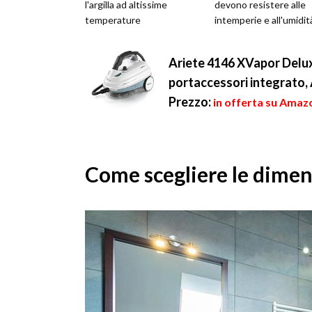
l'argilla ad altissime
devono resistere alle
temperature
intemperie e all'umidit
introducendo nella
Devono essere resiste
composizione silicio e
al...
Ariete 4146 XVapor Deluxe
alluminio, ...
portaccessori integrato, 
Prezzo:
in offerta su Amaz
Come scegliere le dimen