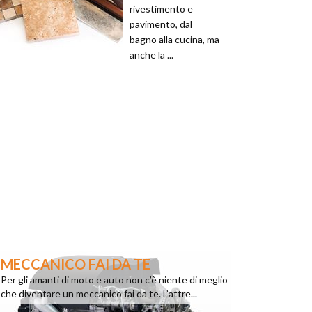
rivestimento e
pavimento, dal
bagno alla cucina, ma
anche la ...
MECCANICO FAI DA TE
Per gli amanti di moto e auto non c’è niente di meglio
che diventare un meccanico fai da te. L’attre...