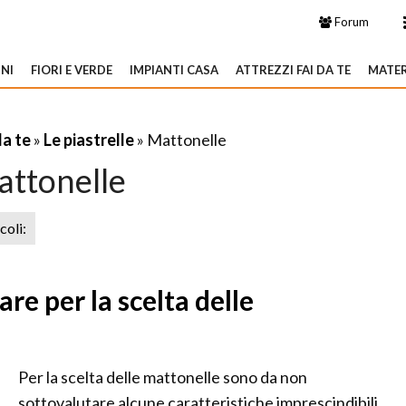
Forum
NI
FIORI E VERDE
IMPIANTI CASA
ATTREZZI FAI DA TE
MATER
da te
»
Le piastrelle
» Mattonelle
ttonelle
icoli:
re per la scelta delle
Per la scelta delle mattonelle sono da non
sottovalutare alcune caratteristiche imprescindibili.