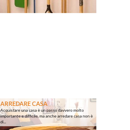
ARREDARE CASA
Acquistare una casa è un passo davvero molto
importante e difficile, ma anche arredare casa non è
di...