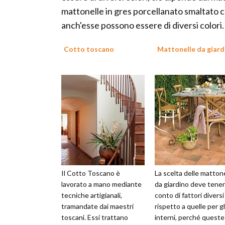
mattonelle in gres porcellanato smaltato 
anch'esse possono essere di diversi colori.
Cotto toscano
Mattonelle da giard
Il Cotto Toscano è
La scelta delle matton
lavorato a mano mediante
da giardino deve tene
tecniche artigianali,
conto di fattori diversi
tramandate dai maestri
rispetto a quelle per gl
toscani. Essi trattano
interni, perché queste