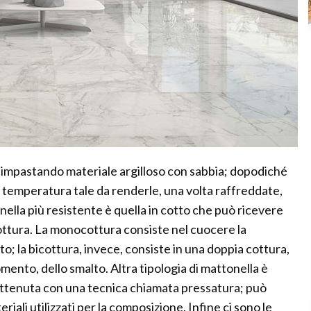
 impastando materiale argilloso con sabbia; dopodiché
a temperatura tale da renderle, una volta raffreddate,
onella più resistente è quella in cotto che può ricevere
cottura. La monocottura consiste nel cuocere la
to; la bicottura, invece, consiste in una doppia cottura,
ento, dello smalto. Altra tipologia di mattonella è
 ottenuta con una tecnica chiamata pressatura; può
eriali utilizzati per la composizione. Infine ci sono le