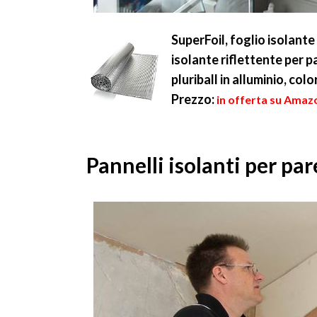
SuperFoil, foglio isolante
isolante riflettente per pa
pluriball in alluminio, col
Prezzo:
in offerta su Amazo
Pannelli isolanti per par