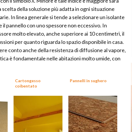
 con il simbolo λ. Minore è tale indice e maggiore sarà
a scelta della soluzione più adatta in ogni situazione
arie. In linea generale si tende a selezionare un isolante
le e il pannello con uno spessore non eccessivo. In
sore molto elevato, anche superiore ai 10 centimetri, il
sioni per quanto riguarda lo spazio disponibile in casa.
nere conto anche della resistenza di diffusione al vapore,
stica è fondamentale nelle abitazioni molto umide, con
Cartongesso
Pannelli in sughero
coibentato