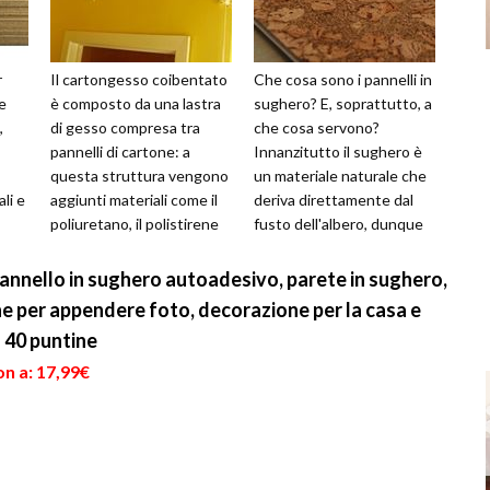
r
Il cartongesso coibentato
Che cosa sono i pannelli in
e
è composto da una lastra
sughero? E, soprattutto, a
,
di gesso compresa tra
che cosa servono?
pannelli di cartone: a
Innanzitutto il sughero è
questa struttura vengono
un materiale naturale che
ali e
aggiunti materiali come il
deriva direttamente dal
poliuretano, il polistirene
fusto dell'albero, dunque
e
espanso oppure la lana d...
non è assolutamente
nociv...
annello in sughero autoadesivo, parete in sughero,
e per appendere foto, decorazione per la casa e
 40 puntine
n a: 17,99€