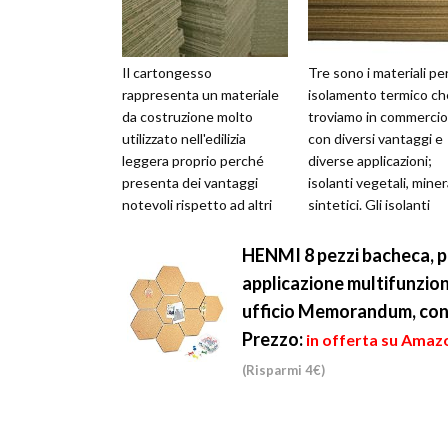
Il cartongesso
Tre sono i materiali pe
rappresenta un materiale
isolamento termico ch
da costruzione molto
troviamo in commercio
utilizzato nell'edilizia
con diversi vantaggi e
leggera proprio perché
diverse applicazioni;
presenta dei vantaggi
isolanti vegetali, miner
notevoli rispetto ad altri
sintetici. Gli isolanti
materiali. Innanzitutto, il
vegetali sono di origin
cartongesso of...
natur...
HENMI 8 pezzi bacheca, p
applicazione multifunzion
ufficio Memorandum, con
Prezzo:
in offerta su Amazo
(Risparmi 4€)