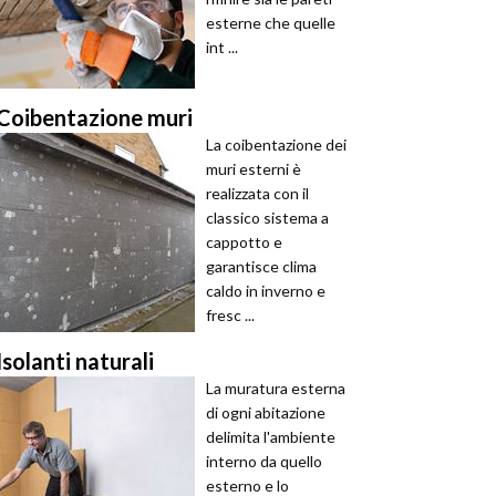
esterne che quelle
int ...
Coibentazione muri
La coibentazione dei
muri esterni è
realizzata con il
classico sistema a
cappotto e
garantisce clima
caldo in inverno e
fresc ...
Isolanti naturali
La muratura esterna
di ogni abitazione
delimita l'ambiente
interno da quello
esterno e lo