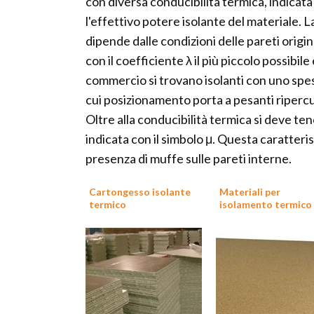
con diversa conducibilità termica, indicata
l'effettivo potere isolante del materiale. L
dipende dalle condizioni delle pareti origin
con il coefficiente λ il più piccolo possibi
commercio si trovano isolanti con uno spes
cui posizionamento porta a pesanti ripercus
Oltre alla conducibilità termica si deve te
indicata con il simbolo μ. Questa caratteri
presenza di muffe sulle pareti interne.
Cartongesso isolante
Materiali per
termico
isolamento termico