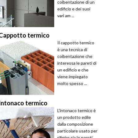
coibentazione di un
edificio e dei suoi
vari am ...
Cappotto termico
Il cappotto termico
è una tecnica di
coibentazione che
interessa le pareti di
un edificio e che
viene impiegato
molto spesso ...
Intonaco termico
L'intonaco termico è
un prodotto edile
dalla composizione
particolare usato per
rifinire sia le pareti