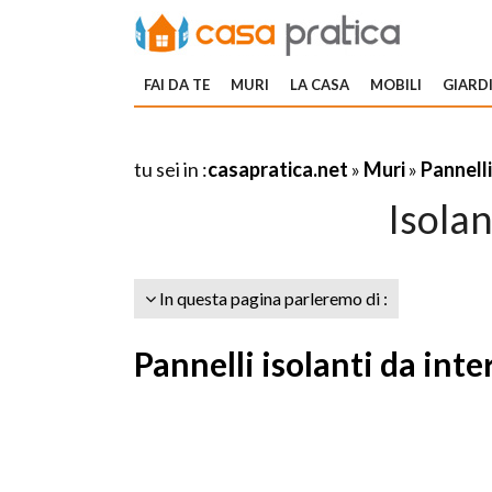
FAI DA TE
MURI
LA CASA
MOBILI
GIARDI
tu sei in :
casapratica.net
»
Muri
»
Pannelli
Isolan
In questa pagina parleremo di :
Pannelli isolanti da inte