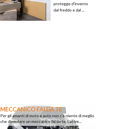
protegge d'inverno
dal freddo e dal ...
MECCANICO FAI DA TE
Per gli amanti di moto e auto non c’è niente di meglio
che diventare un meccanico fai da te. L’attre...