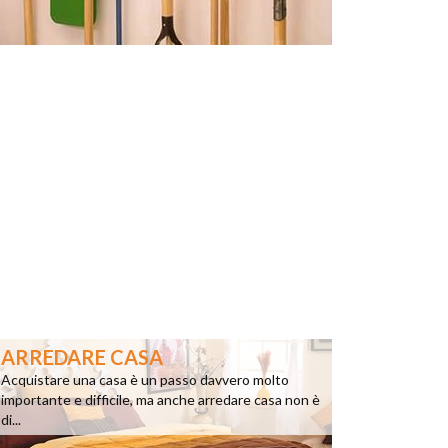
ARREDARE CASA
Acquistare una casa è un passo davvero molto
importante e difficile, ma anche arredare casa non è
di...