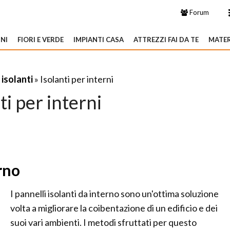
Forum
NI
FIORI E VERDE
IMPIANTI CASA
ATTREZZI FAI DA TE
MATER
 isolanti
» Isolanti per interni
ti per interni
rno
I pannelli isolanti da interno sono un'ottima soluzione
volta a migliorare la coibentazione di un edificio e dei
suoi vari ambienti. I metodi sfruttati per questo