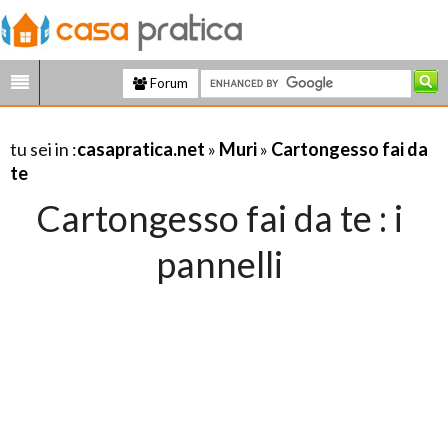
Forum
tu sei in :
casapratica.net
»
Muri
»
Cartongesso fai da
te
Cartongesso fai da te : i
pannelli