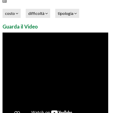
costo
difficoltà
tipologia
Guarda il Video