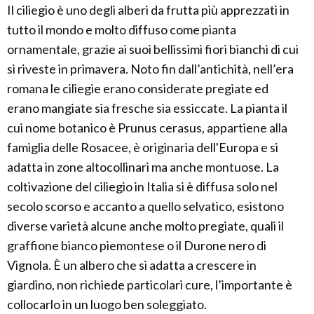
Il ciliegio è uno degli alberi da frutta più apprezzati in
tutto il mondo e molto diffuso come pianta
ornamentale, grazie ai suoi bellissimi fiori bianchi di cui
si riveste in primavera. Noto fin dall’antichità, nell’era
romana le ciliegie erano considerate pregiate ed
erano mangiate sia fresche sia essiccate. La pianta il
cui nome botanico è Prunus cerasus, appartiene alla
famiglia delle Rosacee, è originaria dell'Europa e si
adatta in zone altocollinari ma anche montuose. La
coltivazione del ciliegio in Italia si è diffusa solo nel
secolo scorso e accanto a quello selvatico, esistono
diverse varietà alcune anche molto pregiate, quali il
graffione bianco piemontese o il Durone nero di
Vignola. È un albero che si adatta a crescere in
giardino, non richiede particolari cure, l’importante è
collocarlo in un luogo ben soleggiato.