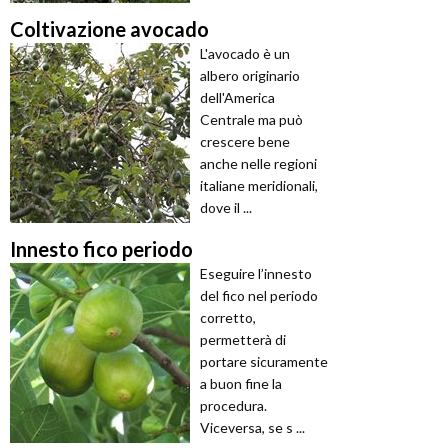
Coltivazione avocado
L'avocado è un
albero originario
dell'America
Centrale ma può
crescere bene
anche nelle regioni
italiane meridionali,
dove il ...
Innesto fico periodo
Eseguire l’innesto
del fico nel periodo
corretto,
permetterà di
portare sicuramente
a buon fine la
procedura.
Viceversa, se s ...