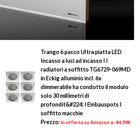
Trango 6 pacco Ultra piatta LED
Incasso a luci ad incasso I I
radiatori a soffitto TG6729-069MD
in Eckig alluminio incl. 6x
dimmerabile ha condotto il modulo
solo 30 millimetri di
profondit&#224; I Einbauspots I
soffitto macchie
Prezzo:
in offerta su Amazon a: 44,99€