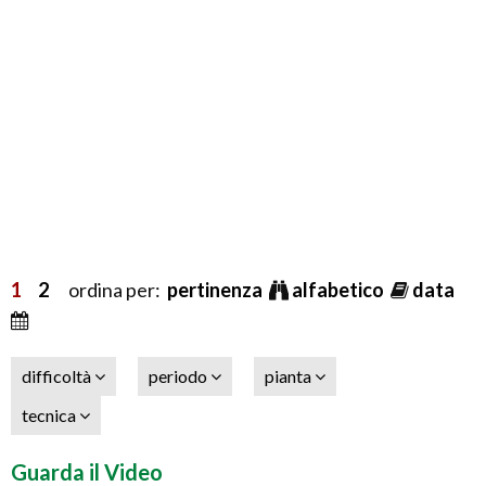
1
2
ordina per:
pertinenza
alfabetico
data
difficoltà
periodo
pianta
tecnica
Guarda il Video