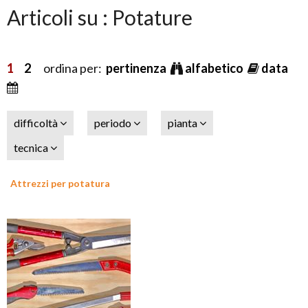
Articoli su : Potature
1
2
ordina per:
pertinenza
alfabetico
data
difficoltà
periodo
pianta
tecnica
Attrezzi per potatura