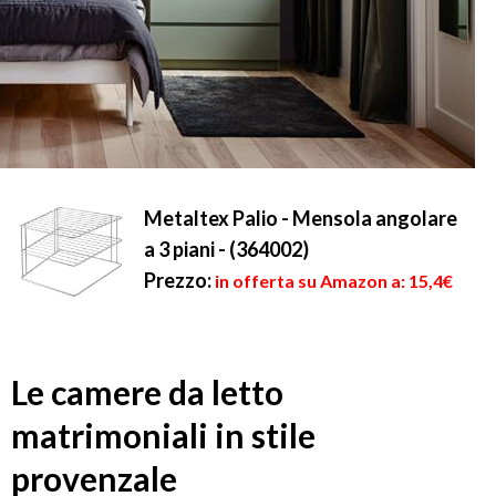
Metaltex Palio - Mensola angolare
a 3 piani - (364002)
Prezzo:
in offerta su Amazon a: 15,4€
Le camere da letto
matrimoniali in stile
provenzale