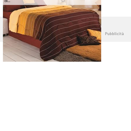
di...
©2026 - casapratica.net - p.iva 03338800984
Pubblicità