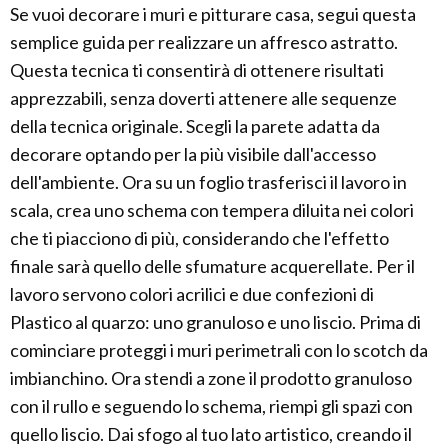
Se vuoi decorare i muri e pitturare casa, segui questa
semplice guida per realizzare un affresco astratto.
Questa tecnica ti consentirà di ottenere risultati
apprezzabili, senza doverti attenere alle sequenze
della tecnica originale. Scegli la parete adatta da
decorare optando per la più visibile dall'accesso
dell'ambiente. Ora su un foglio trasferisci il lavoro in
scala, crea uno schema con tempera diluita nei colori
che ti piacciono di più, considerando che l'effetto
finale sarà quello delle sfumature acquerellate. Per il
lavoro servono colori acrilici e due confezioni di
Plastico al quarzo: uno granuloso e uno liscio. Prima di
cominciare proteggi i muri perimetrali con lo scotch da
imbianchino. Ora stendi a zone il prodotto granuloso
con il rullo e seguendo lo schema, riempi gli spazi con
quello liscio. Dai sfogo al tuo lato artistico, creando il